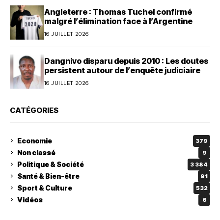
Angleterre : Thomas Tuchel confirmé
malgré l’élimination face à l’Argentine
16 JUILLET 2026
Dangnivo disparu depuis 2010 : Les doutes
persistent autour de l’enquête judiciaire
16 JUILLET 2026
CATÉGORIES
Economie
379
Non classé
9
Politique & Société
3 384
Santé & Bien-être
91
Sport & Culture
532
Vidéos
6