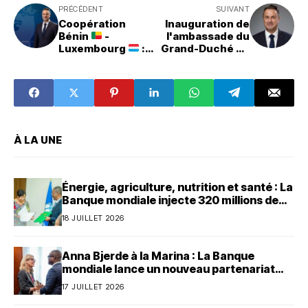
PRÉCÉDENT
SUIVANT
Coopération
Inauguration de
Bénin
-
l'ambassade du
Luxembourg
:
Grand-Duché de
Xavier Bettel Vice
Luxembourg au
Premier-Ministre
Bénin
sera en visite à
Cotonou
À LA UNE
Énergie, agriculture, nutrition et santé : La
Banque mondiale injecte 320 millions de
dollars au Bénin
18 JUILLET 2026
Anna Bjerde à la Marina : La Banque
mondiale lance un nouveau partenariat
avec le Bénin
17 JUILLET 2026