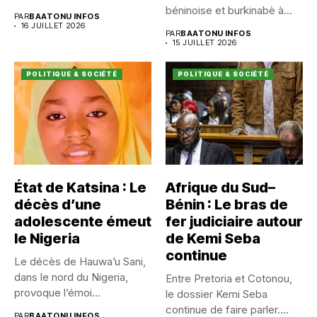
Dangnivo, l’affaire...
béninoise et burkinabè à
PAR
BAATONU INFOS
Koualou...
16 JUILLET 2026
PAR
BAATONU INFOS
15 JUILLET 2026
POLITIQUE & SOCIÉTÉ
POLITIQUE & SOCIÉTÉ
État de Katsina : Le
Afrique du Sud–
décès d’une
Bénin : Le bras de
adolescente émeut
fer judiciaire autour
le Nigeria
de Kemi Seba
continue
Le décès de Hauwa’u Sani,
dans le nord du Nigeria,
Entre Pretoria et Cotonou,
provoque l’émoi...
le dossier Kemi Seba
continue de faire parler....
PAR
BAATONU INFOS