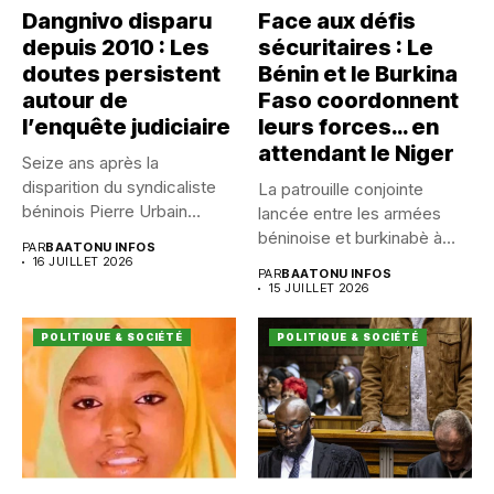
Dangnivo disparu
Face aux défis
depuis 2010 : Les
sécuritaires : Le
doutes persistent
Bénin et le Burkina
autour de
Faso coordonnent
l’enquête judiciaire
leurs forces… en
attendant le Niger
Seize ans après la
disparition du syndicaliste
La patrouille conjointe
béninois Pierre Urbain
lancée entre les armées
Dangnivo, l’affaire...
béninoise et burkinabè à
PAR
BAATONU INFOS
Koualou...
16 JUILLET 2026
PAR
BAATONU INFOS
15 JUILLET 2026
POLITIQUE & SOCIÉTÉ
POLITIQUE & SOCIÉTÉ