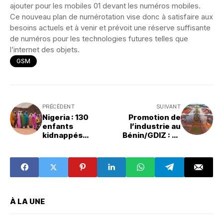
ajouter pour les mobiles 01 devant les numéros mobiles.
Ce nouveau plan de numérotation vise donc à satisfaire aux
besoins actuels et à venir et prévoit une réserve suffisante
de numéros pour les technologies futures telles que
l’internet des objets.
GSM
PRÉCÉDENT
SUIVANT
Nigeria : 130
Promotion de
enfants
l’industrie au
kidnappés
Bénin/GDIZ : La
secourus.
BOAD octroie 10
milliards FCFA
pour 05 unités de
transformation
de noix de cajou.
À LA UNE