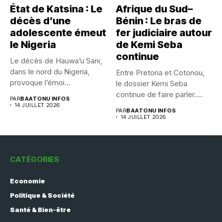
État de Katsina : Le
Afrique du Sud–
décès d’une
Bénin : Le bras de
adolescente émeut
fer judiciaire autour
le Nigeria
de Kemi Seba
continue
Le décès de Hauwa’u Sani,
dans le nord du Nigeria,
Entre Pretoria et Cotonou,
provoque l’émoi...
le dossier Kemi Seba
continue de faire parler....
PAR
BAATONU INFOS
14 JUILLET 2026
PAR
BAATONU INFOS
14 JUILLET 2026
CATÉGORIES
Economie
Politique & Société
Santé & Bien-être