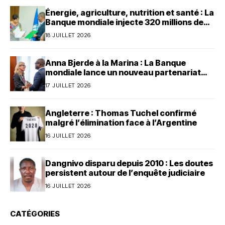
Énergie, agriculture, nutrition et santé : La
Banque mondiale injecte 320 millions de
dollars au Bénin
18 JUILLET 2026
Anna Bjerde à la Marina : La Banque
mondiale lance un nouveau partenariat
avec le Bénin
17 JUILLET 2026
Angleterre : Thomas Tuchel confirmé
malgré l’élimination face à l’Argentine
16 JUILLET 2026
Dangnivo disparu depuis 2010 : Les doutes
persistent autour de l’enquête judiciaire
16 JUILLET 2026
CATÉGORIES