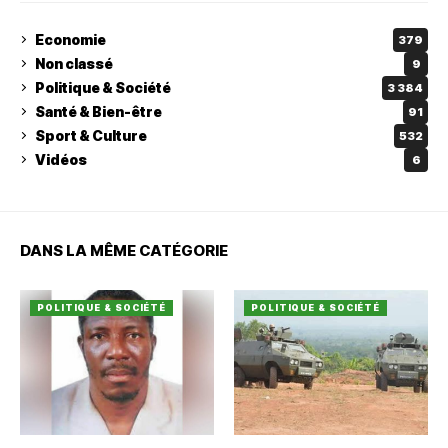
Economie
379
Non classé
9
Politique & Société
3 384
Santé & Bien-être
91
Sport & Culture
532
Vidéos
6
DANS LA MÊME CATÉGORIE
POLITIQUE & SOCIÉTÉ
POLITIQUE & SOCIÉTÉ