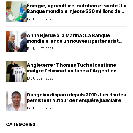
Énergie, agriculture, nutrition et santé : La
Banque mondiale injecte 320 millions de
dollars au Bénin
18 JUILLET 2026
Anna Bjerde à la Marina : La Banque
mondiale lance un nouveau partenariat
avec le Bénin
17 JUILLET 2026
Angleterre : Thomas Tuchel confirmé
malgré l’élimination face à l’Argentine
16 JUILLET 2026
Dangnivo disparu depuis 2010 : Les doutes
persistent autour de l’enquête judiciaire
16 JUILLET 2026
CATÉGORIES