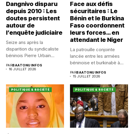
Dangnivo disparu
Face aux défis
depuis 2010 : Les
sécuritaires : Le
doutes persistent
Bénin et le Burkina
autour de
Faso coordonnent
l’enquête judiciaire
leurs forces… en
attendant le Niger
Seize ans après la
disparition du syndicaliste
La patrouille conjointe
béninois Pierre Urbain
lancée entre les armées
Dangnivo, l’affaire...
béninoise et burkinabè à
PAR
BAATONU INFOS
Koualou...
16 JUILLET 2026
PAR
BAATONU INFOS
15 JUILLET 2026
POLITIQUE & SOCIÉTÉ
POLITIQUE & SOCIÉTÉ