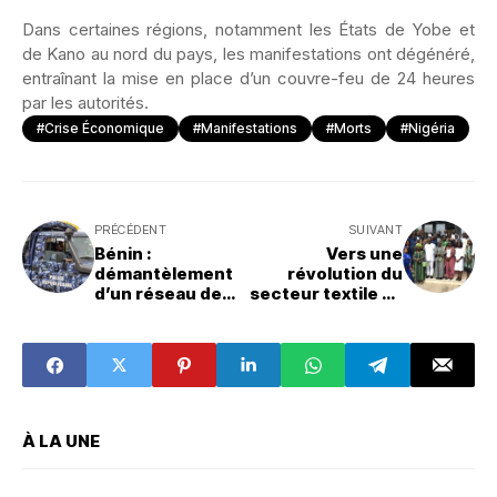
Dans certaines régions, notamment les États de Yobe et
de Kano au nord du pays, les manifestations ont dégénéré,
entraînant la mise en place d’un couvre-feu de 24 heures
par les autorités.
#Crise Économique
#Manifestations
#Morts
#Nigéria
PRÉCÉDENT
SUIVANT
Bénin :
Vers une
démantèlement
révolution du
d’un réseau de
secteur textile au
cambrioleurs à
Bénin : Analyse et
Toffo
perspectives
d’une étude de la
BAD
À LA UNE