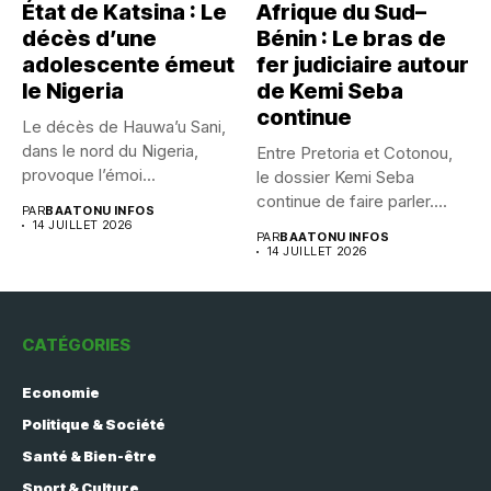
État de Katsina : Le
Afrique du Sud–
décès d’une
Bénin : Le bras de
adolescente émeut
fer judiciaire autour
le Nigeria
de Kemi Seba
continue
Le décès de Hauwa’u Sani,
dans le nord du Nigeria,
Entre Pretoria et Cotonou,
provoque l’émoi...
le dossier Kemi Seba
continue de faire parler....
PAR
BAATONU INFOS
14 JUILLET 2026
PAR
BAATONU INFOS
14 JUILLET 2026
CATÉGORIES
Economie
Politique & Société
Santé & Bien-être
Sport & Culture