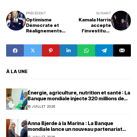
PRÉCÉDENT
SUIVANT
Optimisme
Kamala Harris
Démocrate et
accepte
Réalignements
l’investiture
Républicains :
Démocrate et
comment Kamala
déclare la guerre
Harris se
à Trump : « Nous
positionne pour
ne reviendrons
gagner
pas en arrière »,
dit-elle
À LA UNE
Énergie, agriculture, nutrition et santé : La
Banque mondiale injecte 320 millions de
dollars au Bénin
18 JUILLET 2026
Anna Bjerde à la Marina : La Banque
mondiale lance un nouveau partenariat
avec le Bénin
17 JUILLET 2026