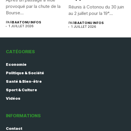
provoqué par la chute de la
Réunis à Cotonou du 30 juin
Bourse...
au 2 juillet pour la 19ᵉ...
PAR
BAATONU INFOS
PAR
BAATONU INFOS
1 JUILLET 2026
1 JUILLET 2026
CATÉGORIES
Economie
Politique & Société
Santé & Bien-être
Sport & Culture
Vidéos
INFORMATIONS
Contact