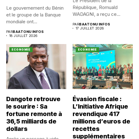
Le Président de la
République, Romuald
Le gouvernement du Bénin
WADAGNI, a reçu ce
et le groupe de la Banque
vendredi 17...
mondiale ont...
PAR
BAATONU INFOS
17 JUILLET 2026
PAR
BAATONU INFOS
18 JUILLET 2026
ECONOMIE
ECONOMIE
Dangote retrouve
Évasion fiscale :
le sourire : Sa
L’Initiative Afrique
fortune remonte à
revendique 417
36,5 milliards de
millions d’euros de
dollars
recettes
supplémentaires
Après un passage à vide