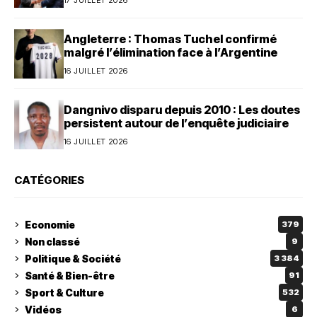
Angleterre : Thomas Tuchel confirmé
malgré l’élimination face à l’Argentine
16 JUILLET 2026
Dangnivo disparu depuis 2010 : Les doutes
persistent autour de l’enquête judiciaire
16 JUILLET 2026
CATÉGORIES
Economie
379
Non classé
9
Politique & Société
3 384
Santé & Bien-être
91
Sport & Culture
532
Vidéos
6