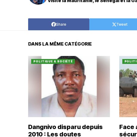
visite la Mauritanie, le Sénégal et la 
Share
Tweet
DANS LA MÊME CATÉGORIE
POLITIQUE & SOCIÉTÉ
POLITI
Dangnivo disparu depuis
Face 
2010 : Les doutes
sécuri