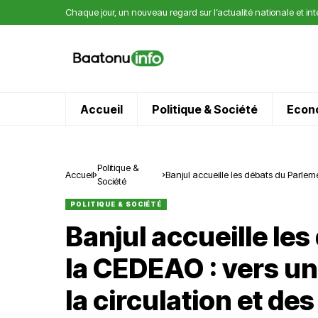
Chaque jour, un nouveau regard sur l’actualité nationale et in
Accueil
Politique & Société
Econ
Politique &
Accueil
Banjul accueille les débats du Parleme
Société
des voyageurs
POLITIQUE & SOCIÉTÉ
Banjul accueille le
la CEDEAO : vers un
la circulation et de