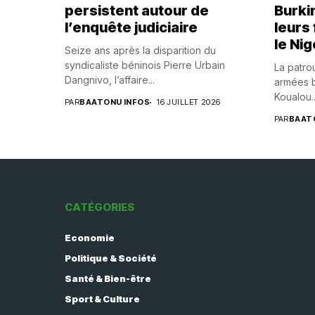
persistent autour de
Burki
l’enquête judiciaire
leurs
le Nig
Seize ans après la disparition du
syndicaliste béninois Pierre Urbain
La patrou
Dangnivo, l’affaire...
armées b
Koualou..
PAR
BAATONU INFOS
16 JUILLET 2026
PAR
BAAT
CATÉGORIES
Economie
Politique & Société
Santé & Bien-être
Sport & Culture