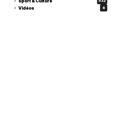
Sport & Culture
532
Vidéos
6