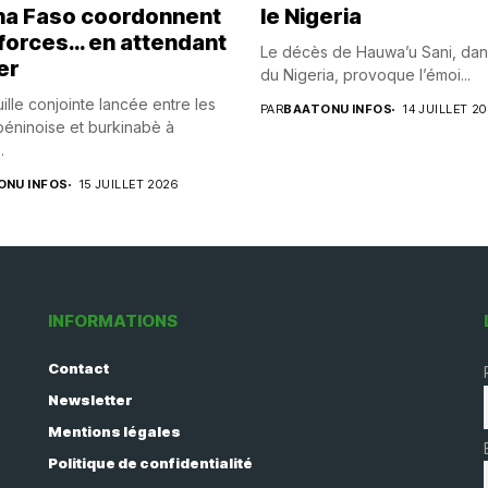
na Faso coordonnent
le Nigeria
 forces… en attendant
Le décès de Hauwa’u Sani, dan
er
du Nigeria, provoque l’émoi...
ille conjointe lancée entre les
PAR
BAATONU INFOS
14 JUILLET 2
éninoise et burkinabè à
.
ONU INFOS
15 JUILLET 2026
INFORMATIONS
Contact
Newsletter
Mentions légales
Politique de confidentialité