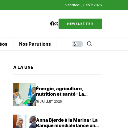
vendredi , 7 août 2026
NEWSLETTER
éos
Nos Parutions
À LA UNE
Énergie, agriculture,
nutrition et santé : La
Banque mondiale injecte 320
18 JUILLET 2026
millions de dollars au Bénin
Anna Bjerde à la Marina : La
Banque mondiale lance un