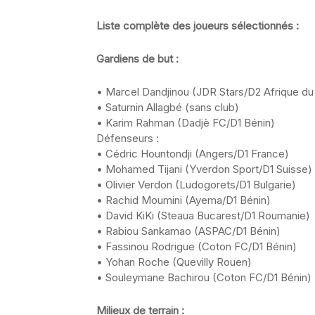
Liste complète des joueurs sélectionnés :
Gardiens de but :
• Marcel Dandjinou (JDR Stars/D2 Afrique du
• Saturnin Allagbé (sans club)
• Karim Rahman (Dadjè FC/D1 Bénin)
Défenseurs :
• Cédric Hountondji (Angers/D1 France)
• Mohamed Tijani (Yverdon Sport/D1 Suisse)
• Olivier Verdon (Ludogorets/D1 Bulgarie)
• Rachid Moumini (Ayema/D1 Bénin)
• David KiKi (Steaua Bucarest/D1 Roumanie)
• Rabiou Sankamao (ASPAC/D1 Bénin)
• Fassinou Rodrigue (Coton FC/D1 Bénin)
• Yohan Roche (Quevilly Rouen)
• Souleymane Bachirou (Coton FC/D1 Bénin)
Milieux de terrain :