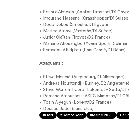
• Sessi d’Almeida (Apollon Limassol/D1 Chyp
• Imourane Hassane (Grasshopper/D1 Suisse
• Dodo Dokou (Smouha/D1 Égypte)
• Matteo Ahlinvi (Västerås/D1 Suède)
• Junior Olaïtan (Troyes/D2 France)
• Mariano Ahouangbo (Avenir Sportif Soliman/
• Samadou Attidjikou (Bani Gansè/D1 Bénin)
Attaquants :
• Steve Mounié (Augsbourg/D1 Allemagne)
• Andréas Hountondji (Burnley/D2 Angleterre
• Steve Warren Traoré (Lokomotiv Sodia/D1 B
• Romaric Amoussou (ASEC Mimosas/D1 Côte
• Tosin Aiyegun (Lorient/D2 France)
• Dossou Jodel (sans club)
#CAN
#Gernot Rohr
#Maroc 2025
Béni