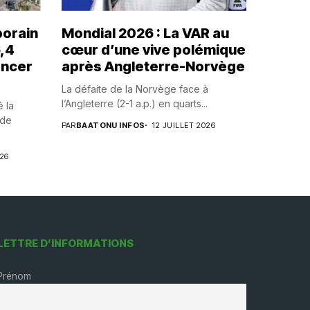
orain
Mondial 2026 : La VAR au
6,4
cœur d’une vive polémique
ancer
après Angleterre-Norvège
La défaite de la Norvège face à
l’Angleterre (2-1 a.p.) en quarts...
é la
 de
PAR
BAATONU INFOS
12 JUILLET 2026
026
LETTRE D’INFORMATIONS
Prénom