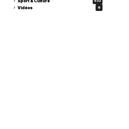
Sport & Culture
532
Vidéos
6