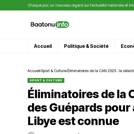
Chaque jour, un nouveau regard sur l’actualité nationale et in
Accueil
Politique & Société
Econ
Accueil
Sport & Culture
Éliminatoires de la CAN 2025 : la sélect
SPORT & CULTURE
Éliminatoires de la 
des Guépards pour af
Libye est connue