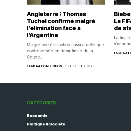
Angleterre : Thomas
Biebe
Tuchel confirmé malgré
La FIF
l’élimination face à
de sta
l’Argentine
La final
s’annonc
Malgré une élimination aussi cruelle que
controversée en demi-finale de la
PAR
BAAT
Coupe...
PAR
BAATONU INFOS
16 JUILLET 2026
CATÉGORIES
Economie
Politique & Société