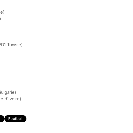
re)
)
D1 Tunisie)
)
ulgarie)
 d’Ivoire)
n
Football