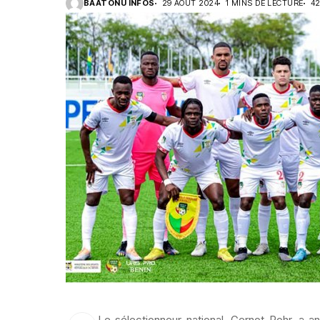
BAATONU INFOS
29 AOÛT 2024
1 MINS DE LECTURE
4
Le sélectionneur national, Gernot Rohr, a 