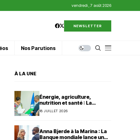
vendredi , 7 août 2026
NEWSLETTER
éos
Nos Parutions
À LA UNE
Énergie, agriculture,
nutrition et santé : La
Banque mondiale injecte 320
18 JUILLET 2026
millions de dollars au Bénin
Anna Bjerde à la Marina : La
Banque mondiale lance un