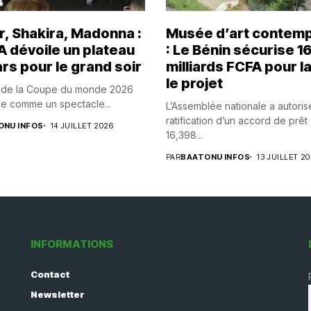
r, Shakira, Madonna :
Musée d’art contemp
A dévoile un plateau
: Le Bénin sécurise 1
rs pour le grand soir
milliards FCFA pour l
le projet
e de la Coupe du monde 2026
e comme un spectacle...
L’Assemblée nationale a autoris
ratification d’un accord de prêt
ONU INFOS
14 JUILLET 2026
16,398...
PAR
BAATONU INFOS
13 JUILLET 2
INFORMATIONS
Contact
Newsletter