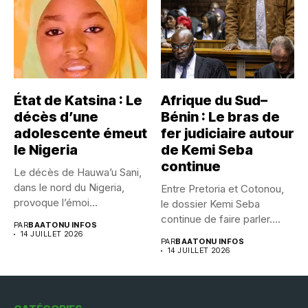
État de Katsina : Le
Afrique du Sud–
décès d’une
Bénin : Le bras de
adolescente émeut
fer judiciaire autour
le Nigeria
de Kemi Seba
continue
Le décès de Hauwa’u Sani,
dans le nord du Nigeria,
Entre Pretoria et Cotonou,
provoque l’émoi...
le dossier Kemi Seba
continue de faire parler....
PAR
BAATONU INFOS
14 JUILLET 2026
PAR
BAATONU INFOS
14 JUILLET 2026