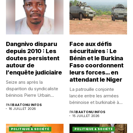
Dangnivo disparu
Face aux défis
depuis 2010 : Les
sécuritaires : Le
doutes persistent
Bénin et le Burkina
autour de
Faso coordonnent
l’enquête judiciaire
leurs forces… en
attendant le Niger
Seize ans après la
disparition du syndicaliste
La patrouille conjointe
béninois Pierre Urbain
lancée entre les armées
Dangnivo, l’affaire...
béninoise et burkinabè à
PAR
BAATONU INFOS
Koualou...
16 JUILLET 2026
PAR
BAATONU INFOS
15 JUILLET 2026
POLITIQUE & SOCIÉTÉ
POLITIQUE & SOCIÉTÉ