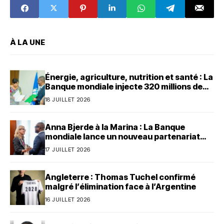
s’échappent
après les
inondations
À LA UNE
Énergie, agriculture, nutrition et santé : La
Banque mondiale injecte 320 millions de
dollars au Bénin
18 JUILLET 2026
Anna Bjerde à la Marina : La Banque
mondiale lance un nouveau partenariat
avec le Bénin
17 JUILLET 2026
Angleterre : Thomas Tuchel confirmé
malgré l’élimination face à l’Argentine
16 JUILLET 2026