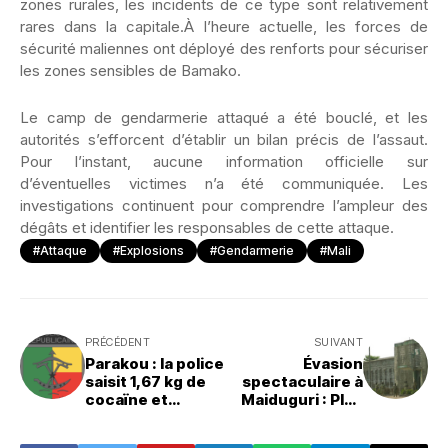
zones rurales, les incidents de ce type sont relativement
rares dans la capitale.À l’heure actuelle, les forces de
sécurité maliennes ont déployé des renforts pour sécuriser
les zones sensibles de Bamako.
Le camp de gendarmerie attaqué a été bouclé, et les
autorités s’efforcent d’établir un bilan précis de l’assaut.
Pour l’instant, aucune information officielle sur
d’éventuelles victimes n’a été communiquée. Les
investigations continuent pour comprendre l’ampleur des
dégâts et identifier les responsables de cette attaque.
#Attaque
#Explosions
#Gendarmerie
#Mali
PRÉCÉDENT
SUIVANT
Parakou : la police
Évasion
saisit 1,67 kg de
spectaculaire à
cocaïne et
Maiduguri : Plus
interpelle cinq
de 270
suspects
prisonniers