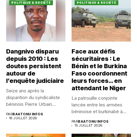
POLITIQUE & SOCIÉTÉ
POLITIQUE & SOCIÉTÉ
Dangnivo disparu
Face aux défis
depuis 2010 : Les
sécuritaires : Le
doutes persistent
Bénin et le Burkina
autour de
Faso coordonnent
l’enquête judiciaire
leurs forces… en
attendant le Niger
Seize ans après la
disparition du syndicaliste
La patrouille conjointe
béninois Pierre Urbain
lancée entre les armées
Dangnivo, l’affaire...
béninoise et burkinabè à
PAR
BAATONU INFOS
Koualou...
16 JUILLET 2026
PAR
BAATONU INFOS
15 JUILLET 2026