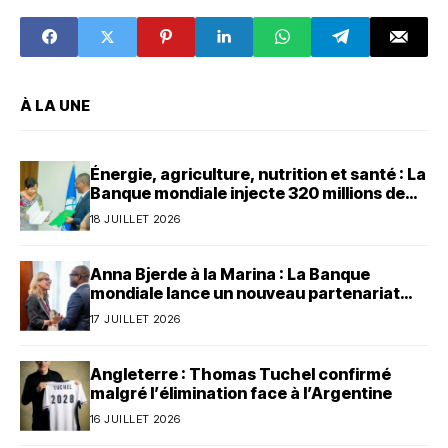
Bénin pour
régulation
soutenir les
médiatique
initiatives de
renforcée
vaccination des
enfants
À LA UNE
Énergie, agriculture, nutrition et santé : La
Banque mondiale injecte 320 millions de
dollars au Bénin
18 JUILLET 2026
Anna Bjerde à la Marina : La Banque
mondiale lance un nouveau partenariat
avec le Bénin
17 JUILLET 2026
Angleterre : Thomas Tuchel confirmé
malgré l’élimination face à l’Argentine
16 JUILLET 2026