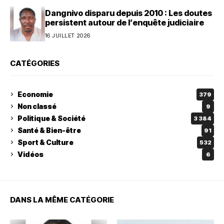
Dangnivo disparu depuis 2010 : Les doutes
persistent autour de l’enquête judiciaire
16 JUILLET 2026
CATÉGORIES
Economie
379
Non classé
9
Politique & Société
3 384
Santé & Bien-être
91
Sport & Culture
532
Vidéos
6
DANS LA MÊME CATÉGORIE