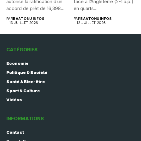
autorisé la ratification d’un
face à l’Angleterre (2-1 a.p.)
accord de prêt de 16,398...
en quarts...
PAR
BAATONU INFOS
PAR
BAATONU INFOS
13 JUILLET 2026
12 JUILLET 2026
CATÉGORIES
Economie
Politique & Société
Santé & Bien-être
Sport & Culture
Vidéos
INFORMATIONS
Contact