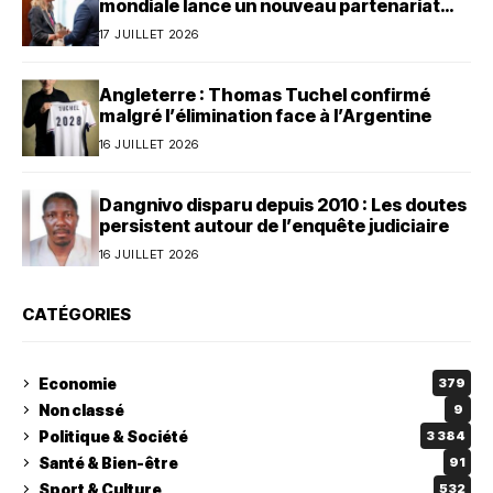
mondiale lance un nouveau partenariat
avec le Bénin
17 JUILLET 2026
Angleterre : Thomas Tuchel confirmé
malgré l’élimination face à l’Argentine
16 JUILLET 2026
Dangnivo disparu depuis 2010 : Les doutes
persistent autour de l’enquête judiciaire
16 JUILLET 2026
CATÉGORIES
Economie
379
Non classé
9
Politique & Société
3 384
Santé & Bien-être
91
Sport & Culture
532