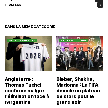
Vidéos
6
DANS LA MÊME CATÉGORIE
SPORT & CULTURE
SPORT & CULTURE
Angleterre :
Bieber, Shakira,
Thomas Tuchel
Madonna : La FIFA
confirmé malgré
dévoile un plateau
l’élimination face à
de stars pour le
l’Argentine
grand soir