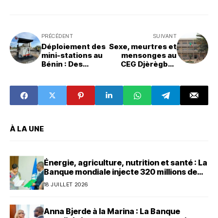
PRÉCÉDENT
SUIVANT
Déploiement des
Sexe, meurtres et
mini-stations au
mensonges au
Bénin : Des
CEG Djèrègbé :
résistances
Christian
freinent une
Houssou, AME,
réforme
écrit au Chef de
prometteuse
l’État
À LA UNE
Énergie, agriculture, nutrition et santé : La
Banque mondiale injecte 320 millions de
dollars au Bénin
18 JUILLET 2026
Anna Bjerde à la Marina : La Banque