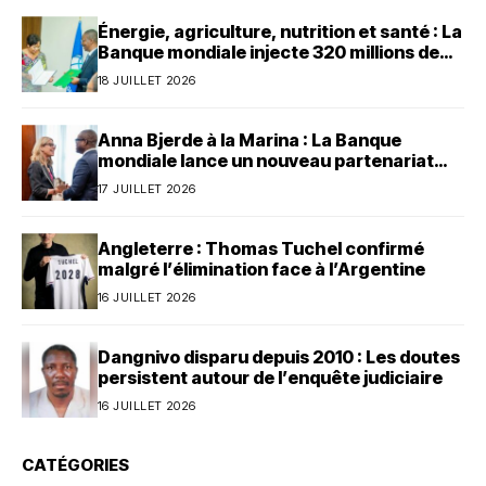
Énergie, agriculture, nutrition et santé : La
Banque mondiale injecte 320 millions de
dollars au Bénin
18 JUILLET 2026
Anna Bjerde à la Marina : La Banque
mondiale lance un nouveau partenariat
avec le Bénin
17 JUILLET 2026
Angleterre : Thomas Tuchel confirmé
malgré l’élimination face à l’Argentine
16 JUILLET 2026
Dangnivo disparu depuis 2010 : Les doutes
persistent autour de l’enquête judiciaire
16 JUILLET 2026
CATÉGORIES