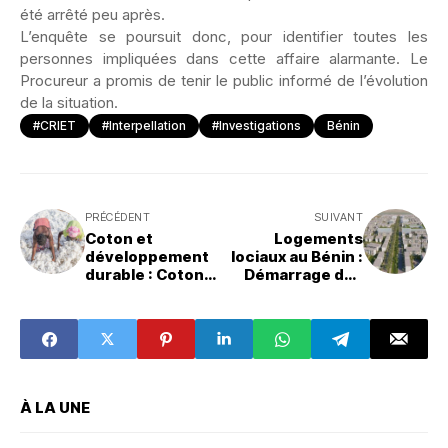
été arrêté peu après.
L’enquête se poursuit donc, pour identifier toutes les
personnes impliquées dans cette affaire alarmante. Le
Procureur a promis de tenir le public informé de l’évolution
de la situation.
#CRIET
#Interpellation
#Investigations
Bénin
PRÉCÉDENT
SUIVANT
Coton et
Logements
développement
lociaux au Bénin :
durable : Cotonou
Démarrage des
accueille la 1ère
cessions prévu
Journée
pour le dernier
Mondiale du
trimestre 2024
Coton en Afrique
À LA UNE