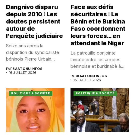
Dangnivo disparu
Face aux défis
depuis 2010 : Les
sécuritaires : Le
doutes persistent
Bénin et le Burkina
autour de
Faso coordonnent
l’enquête judiciaire
leurs forces… en
attendant le Niger
Seize ans après la
disparition du syndicaliste
La patrouille conjointe
béninois Pierre Urbain
lancée entre les armées
Dangnivo, l’affaire...
béninoise et burkinabè à
PAR
BAATONU INFOS
Koualou...
16 JUILLET 2026
PAR
BAATONU INFOS
15 JUILLET 2026
POLITIQUE & SOCIÉTÉ
POLITIQUE & SOCIÉTÉ