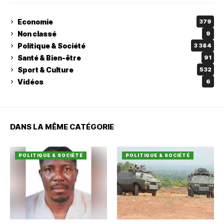
Economie
379
Non classé
9
Politique & Société
3 384
Santé & Bien-être
91
Sport & Culture
532
Vidéos
6
DANS LA MÊME CATÉGORIE
POLITIQUE & SOCIÉTÉ
POLITIQUE & SOCIÉTÉ