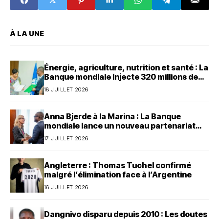
membres du
Conseil
d'administration
connus
À LA UNE
Énergie, agriculture, nutrition et santé : La
Banque mondiale injecte 320 millions de
dollars au Bénin
18 JUILLET 2026
Anna Bjerde à la Marina : La Banque
mondiale lance un nouveau partenariat
avec le Bénin
17 JUILLET 2026
Angleterre : Thomas Tuchel confirmé
malgré l’élimination face à l’Argentine
16 JUILLET 2026
Dangnivo disparu depuis 2010 : Les doutes