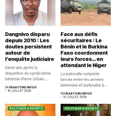
Dangnivo disparu
Face aux défis
depuis 2010 : Les
sécuritaires : Le
doutes persistent
Bénin et le Burkina
autour de
Faso coordonnent
l’enquête judiciaire
leurs forces… en
attendant le Niger
Seize ans après la
disparition du syndicaliste
La patrouille conjointe
béninois Pierre Urbain
lancée entre les armées
Dangnivo, l’affaire...
béninoise et burkinabè à
PAR
BAATONU INFOS
Koualou...
16 JUILLET 2026
PAR
BAATONU INFOS
15 JUILLET 2026
POLITIQUE & SOCIÉTÉ
POLITIQUE & SOCIÉTÉ