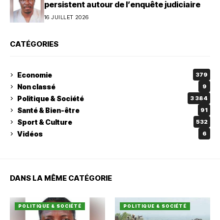
persistent autour de l’enquête judiciaire
16 JUILLET 2026
CATÉGORIES
Economie
379
Non classé
9
Politique & Société
3 384
Santé & Bien-être
91
Sport & Culture
532
Vidéos
6
DANS LA MÊME CATÉGORIE
POLITIQUE & SOCIÉTÉ
POLITIQUE & SOCIÉTÉ