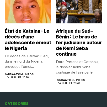
État de Katsina : Le
Afrique du Sud–
décès d’une
Bénin : Le bras de
adolescente émeut
fer judiciaire autour
le Nigeria
de Kemi Seba
continue
Le décès de Hauwa’u Sani,
dans le nord du Nigeria,
Entre Pretoria et Cotonou,
provoque l’émoi...
le dossier Kemi Seba
continue de faire parler....
PAR
BAATONU INFOS
14 JUILLET 2026
PAR
BAATONU INFOS
14 JUILLET 2026
CATÉGORIES