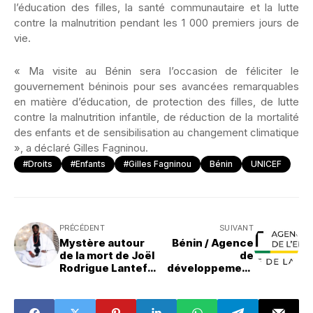
l’éducation des filles, la santé communautaire et la lutte
contre la malnutrition pendant les 1 000 premiers jours de
vie.
« Ma visite au Bénin sera l’occasion de féliciter le
gouvernement béninois pour ses avancées remarquables
en matière d’éducation, de protection des filles, de lutte
contre la malnutrition infantile, de réduction de la mortalité
des enfants et de sensibilisation au changement climatique
», a déclaré Gilles Fagninou.
#Droits
#Enfants
#Gilles Fagninou
Bénin
UNICEF
PRÉCÉDENT
SUIVANT
Mystère autour
Bénin / Agence
de la mort de Joël
de
Rodrigue Lantefo
développement
: La communauté
de
béninoise
l’Enseignement
réclame justice
technique : Les 7