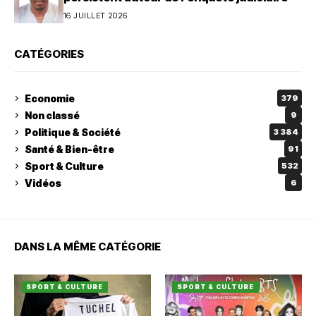
16 JUILLET 2026
CATÉGORIES
Economie
379
Non classé
9
Politique & Société
3 384
Santé & Bien-être
91
Sport & Culture
532
Vidéos
6
DANS LA MÊME CATÉGORIE
SPORT & CULTURE
SPORT & CULTURE