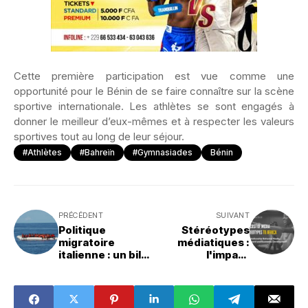
Cette première participation est vue comme une
opportunité pour le Bénin de se faire connaître sur la scène
sportive internationale. Les athlètes se sont engagés à
donner le meilleur d’eux-mêmes et à respecter les valeurs
sportives tout au long de leur séjour.
#Athlètes
#Bahreïn
#Gymnasiades
Bénin
PRÉCÉDENT
SUIVANT
Politique
Stéréotypes
migratoire
médiatiques :
italienne : un bilan
l'impact
marqué par la
économique des
répression
récits déformés
sur l'Afrique