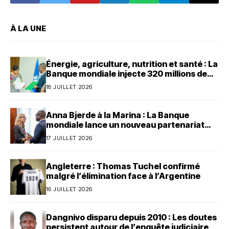
À LA UNE
Énergie, agriculture, nutrition et santé : La
Banque mondiale injecte 320 millions de
dollars au Bénin
18 JUILLET 2026
Anna Bjerde à la Marina : La Banque
mondiale lance un nouveau partenariat
avec le Bénin
17 JUILLET 2026
Angleterre : Thomas Tuchel confirmé
malgré l’élimination face à l’Argentine
16 JUILLET 2026
Dangnivo disparu depuis 2010 : Les doutes
persistent autour de l’enquête judiciaire