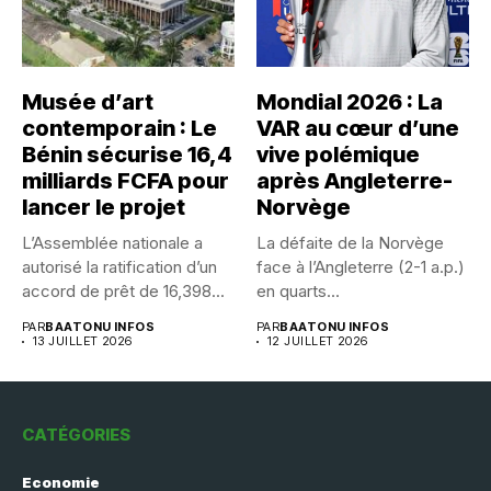
Musée d’art
Mondial 2026 : La
contemporain : Le
VAR au cœur d’une
Bénin sécurise 16,4
vive polémique
milliards FCFA pour
après Angleterre-
lancer le projet
Norvège
L’Assemblée nationale a
La défaite de la Norvège
autorisé la ratification d’un
face à l’Angleterre (2-1 a.p.)
accord de prêt de 16,398...
en quarts...
PAR
BAATONU INFOS
PAR
BAATONU INFOS
13 JUILLET 2026
12 JUILLET 2026
CATÉGORIES
Economie