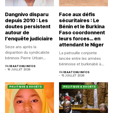
Dangnivo disparu
Face aux défis
depuis 2010 : Les
sécuritaires : Le
doutes persistent
Bénin et le Burkina
autour de
Faso coordonnent
l’enquête judiciaire
leurs forces… en
attendant le Niger
Seize ans après la
disparition du syndicaliste
La patrouille conjointe
béninois Pierre Urbain
lancée entre les armées
Dangnivo, l’affaire...
béninoise et burkinabè à
PAR
BAATONU INFOS
Koualou...
16 JUILLET 2026
PAR
BAATONU INFOS
15 JUILLET 2026
POLITIQUE & SOCIÉTÉ
POLITIQUE & SOCIÉTÉ