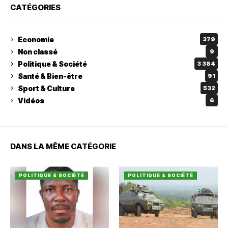
CATÉGORIES
Economie
379
Non classé
9
Politique & Société
3 384
Santé & Bien-être
91
Sport & Culture
532
Vidéos
6
DANS LA MÊME CATÉGORIE
POLITIQUE & SOCIÉTÉ
POLITIQUE & SOCIÉTÉ