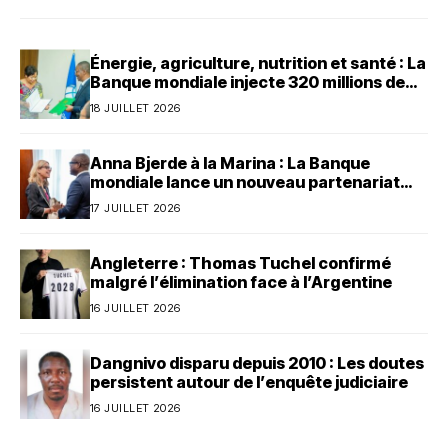
Énergie, agriculture, nutrition et santé : La
Banque mondiale injecte 320 millions de
dollars au Bénin
18 JUILLET 2026
Anna Bjerde à la Marina : La Banque
mondiale lance un nouveau partenariat
avec le Bénin
17 JUILLET 2026
Angleterre : Thomas Tuchel confirmé
malgré l’élimination face à l’Argentine
16 JUILLET 2026
Dangnivo disparu depuis 2010 : Les doutes
persistent autour de l’enquête judiciaire
16 JUILLET 2026