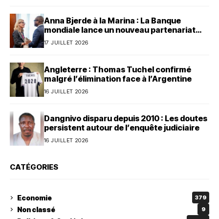
Anna Bjerde à la Marina : La Banque
mondiale lance un nouveau partenariat
avec le Bénin
17 JUILLET 2026
Angleterre : Thomas Tuchel confirmé
malgré l’élimination face à l’Argentine
16 JUILLET 2026
Dangnivo disparu depuis 2010 : Les doutes
persistent autour de l’enquête judiciaire
16 JUILLET 2026
CATÉGORIES
Economie
379
Non classé
9