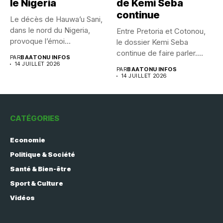
le Nigeria
de Kemi Seba
continue
Le décès de Hauwa’u Sani,
dans le nord du Nigeria,
Entre Pretoria et Cotonou,
provoque l’émoi...
le dossier Kemi Seba
continue de faire parler....
PAR
BAATONU INFOS
14 JUILLET 2026
PAR
BAATONU INFOS
14 JUILLET 2026
CATÉGORIES
Economie
Politique & Société
Santé & Bien-être
Sport & Culture
Vidéos