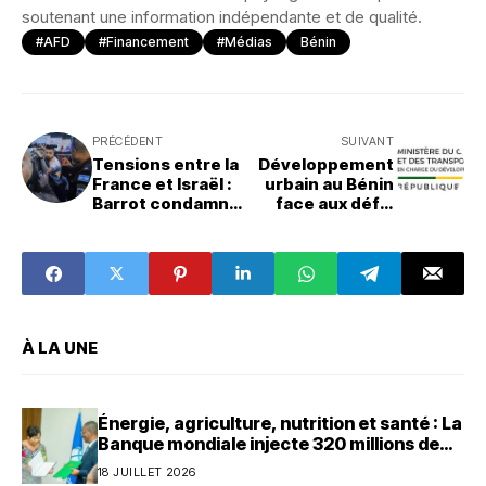
soutenant une information indépendante et de qualité.
#AFD
#Financement
#Médias
Bénin
PRÉCÉDENT
SUIVANT
Tensions entre la
Développement
France et Israël :
urbain au Bénin
Barrot condamne
face aux défis
l’intrusion de la
climatiques : Des
Police Israélienne
plans directeurs
dans un domaine
d’urbanisme pour
français
16 communes
À LA UNE
Énergie, agriculture, nutrition et santé : La
Banque mondiale injecte 320 millions de
dollars au Bénin
18 JUILLET 2026