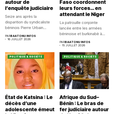
autour de
Faso coordonnent
l’enquête judiciaire
leurs forces… en
attendant le Niger
Seize ans après la
disparition du syndicaliste
La patrouille conjointe
béninois Pierre Urbain
lancée entre les armées
Dangnivo, l’affaire...
béninoise et burkinabè à
PAR
BAATONU INFOS
Koualou...
16 JUILLET 2026
PAR
BAATONU INFOS
15 JUILLET 2026
POLITIQUE & SOCIÉTÉ
POLITIQUE & SOCIÉTÉ
État de Katsina : Le
Afrique du Sud–
décès d’une
Bénin : Le bras de
adolescente émeut
fer judiciaire autour