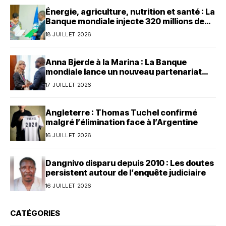
Énergie, agriculture, nutrition et santé : La
Banque mondiale injecte 320 millions de
dollars au Bénin
18 JUILLET 2026
Anna Bjerde à la Marina : La Banque
mondiale lance un nouveau partenariat
avec le Bénin
17 JUILLET 2026
Angleterre : Thomas Tuchel confirmé
malgré l’élimination face à l’Argentine
16 JUILLET 2026
Dangnivo disparu depuis 2010 : Les doutes
persistent autour de l’enquête judiciaire
16 JUILLET 2026
CATÉGORIES