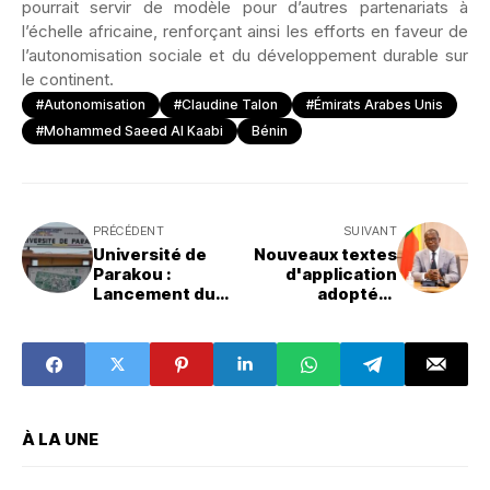
pourrait servir de modèle pour d’autres partenariats à
l’échelle africaine, renforçant ainsi les efforts en faveur de
l’autonomisation sociale et du développement durable sur
le continent.
#Autonomisation
#Claudine Talon
#Émirats Arabes Unis
#Mohammed Saeed Al Kaabi
Bénin
PRÉCÉDENT
SUIVANT
Université de
Nouveaux textes
Parakou :
d'application
Lancement du
adoptés :
département de
Réformes
langue arabe
concernant les
avec le soutien
entreprises
de l'Arabie
publiques, la
Saoudite
réglementation
financière et les
marchés publics
À LA UNE