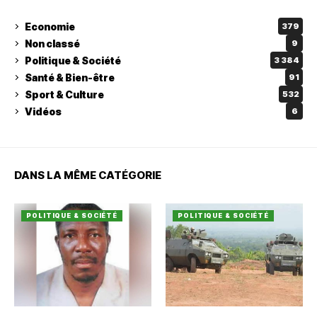
Economie
379
Non classé
9
Politique & Société
3 384
Santé & Bien-être
91
Sport & Culture
532
Vidéos
6
DANS LA MÊME CATÉGORIE
POLITIQUE & SOCIÉTÉ
POLITIQUE & SOCIÉTÉ