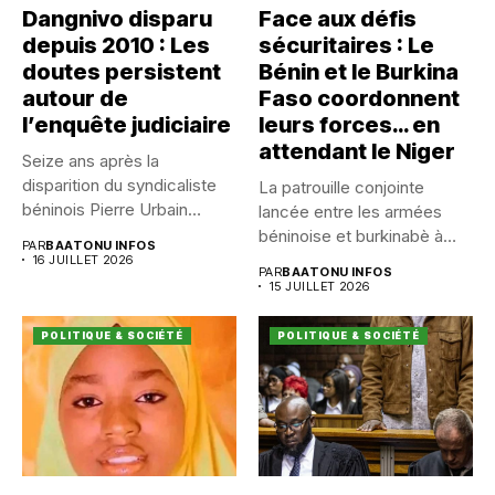
Dangnivo disparu
Face aux défis
depuis 2010 : Les
sécuritaires : Le
doutes persistent
Bénin et le Burkina
autour de
Faso coordonnent
l’enquête judiciaire
leurs forces… en
attendant le Niger
Seize ans après la
disparition du syndicaliste
La patrouille conjointe
béninois Pierre Urbain
lancée entre les armées
Dangnivo, l’affaire...
béninoise et burkinabè à
PAR
BAATONU INFOS
Koualou...
16 JUILLET 2026
PAR
BAATONU INFOS
15 JUILLET 2026
POLITIQUE & SOCIÉTÉ
POLITIQUE & SOCIÉTÉ