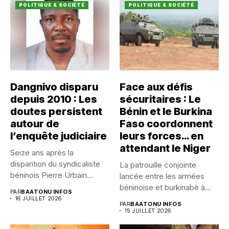
POLITIQUE & SOCIÉTÉ
POLITIQUE & SOCIÉTÉ
Dangnivo disparu
Face aux défis
depuis 2010 : Les
sécuritaires : Le
doutes persistent
Bénin et le Burkina
autour de
Faso coordonnent
l’enquête judiciaire
leurs forces… en
attendant le Niger
Seize ans après la
disparition du syndicaliste
La patrouille conjointe
béninois Pierre Urbain
lancée entre les armées
Dangnivo, l’affaire...
béninoise et burkinabè à
PAR
BAATONU INFOS
Koualou...
16 JUILLET 2026
PAR
BAATONU INFOS
15 JUILLET 2026