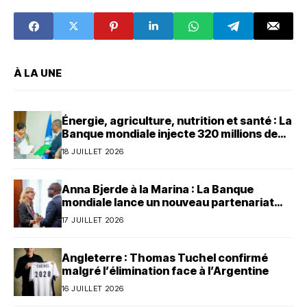
concernant les
km de pistes et
entreprises
routes rurales à
publiques, la
réhabiliter
réglementation
financière et les
marchés publics
À LA UNE
Énergie, agriculture, nutrition et santé : La
Banque mondiale injecte 320 millions de
dollars au Bénin
18 JUILLET 2026
Anna Bjerde à la Marina : La Banque
mondiale lance un nouveau partenariat
avec le Bénin
17 JUILLET 2026
Angleterre : Thomas Tuchel confirmé
malgré l’élimination face à l’Argentine
16 JUILLET 2026