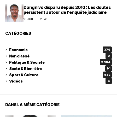
Dangnivo disparu depuis 2010 : Les doutes
persistent autour de l’enquête judiciaire
16 JUILLET 2026
CATÉGORIES
Economie
379
Non classé
9
Politique & Société
3 384
Santé & Bien-être
91
Sport & Culture
532
Vidéos
6
DANS LA MÊME CATÉGORIE