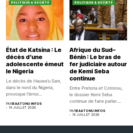
POLITIQUE & SOCIÉTÉ
POLITIQUE & SOCIÉTÉ
État de Katsina : Le
Afrique du Sud–
décès d’une
Bénin : Le bras de
adolescente émeut
fer judiciaire autour
le Nigeria
de Kemi Seba
continue
Le décès de Hauwa’u Sani,
dans le nord du Nigeria,
Entre Pretoria et Cotonou,
provoque l’émoi...
le dossier Kemi Seba
continue de faire parler....
PAR
BAATONU INFOS
14 JUILLET 2026
PAR
BAATONU INFOS
14 JUILLET 2026