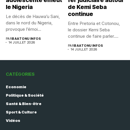
le Nigeria
de Kemi Seba
continue
Le décès de Hauwa’u Sani,
dans le nord du Nigeria,
Entre Pretoria et Cotonou,
provoque l’émoi...
le dossier Kemi Seba
continue de faire parler....
PAR
BAATONU INFOS
14 JUILLET 2026
PAR
BAATONU INFOS
14 JUILLET 2026
CATÉGORIES
Economie
Politique & Société
Santé & Bien-être
Sport & Culture
Vidéos