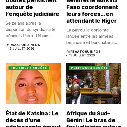
doutes persistent
Bénin et le Burkina
autour de
Faso coordonnent
l’enquête judiciaire
leurs forces… en
attendant le Niger
Seize ans après la
disparition du syndicaliste
La patrouille conjointe
béninois Pierre Urbain
lancée entre les armées
Dangnivo, l’affaire...
béninoise et burkinabè à
PAR
BAATONU INFOS
Koualou...
16 JUILLET 2026
PAR
BAATONU INFOS
15 JUILLET 2026
POLITIQUE & SOCIÉTÉ
POLITIQUE & SOCIÉTÉ
État de Katsina : Le
Afrique du Sud–
décès d’une
Bénin : Le bras de
adolescente émeut
fer judiciaire autour