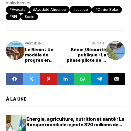
maladresses.
#Avocats
#Ayodélé Ahounou
#Justice
#Olivier Boko
#RFI
Bénin
PRÉCÉDENT
SUIVANT
Le Bénin : Un
Bénin /Sécurité
modèle de
publique : La
progrès en
phase pilote de la
matière de
vidéoprotection
Développement
lancée à
Durable en 2024
Cotonou, Porto-
Novo, Ouidah,
Abomey-Calavi et
Parakou
À LA UNE
Énergie, agriculture, nutrition et santé : La
Banque mondiale injecte 320 millions de
dollars au Bénin