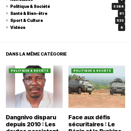
Politique & Société
3 384
Santé & Bien-être
91
Sport & Culture
532
Vidéos
6
DANS LA MÊME CATÉGORIE
POLITIQUE & SOCIÉTÉ
POLITIQUE & SOCIÉTÉ
Dangnivo disparu
Face aux défis
depuis 2010 : Les
sécuritaires : Le