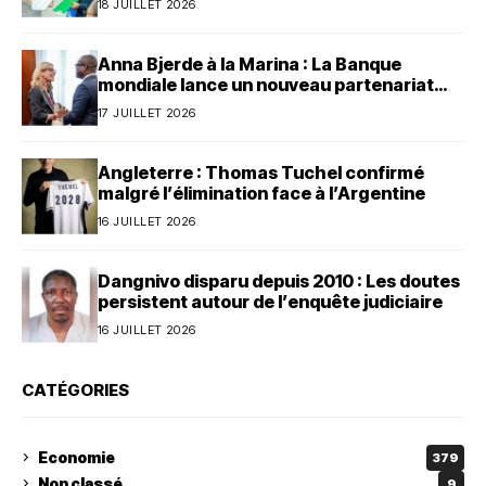
18 JUILLET 2026
Anna Bjerde à la Marina : La Banque
mondiale lance un nouveau partenariat
avec le Bénin
17 JUILLET 2026
Angleterre : Thomas Tuchel confirmé
malgré l’élimination face à l’Argentine
16 JUILLET 2026
Dangnivo disparu depuis 2010 : Les doutes
persistent autour de l’enquête judiciaire
16 JUILLET 2026
CATÉGORIES
Economie
379
Non classé
9