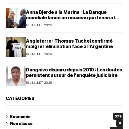
Anna Bjerde à la Marina : La Banque
mondiale lance un nouveau partenariat
avec le Bénin
17 JUILLET 2026
Angleterre : Thomas Tuchel confirmé
malgré l’élimination face à l’Argentine
16 JUILLET 2026
Dangnivo disparu depuis 2010 : Les doutes
persistent autour de l’enquête judiciaire
16 JUILLET 2026
CATÉGORIES
Economie
379
Non classé
9