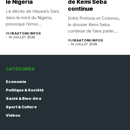
le Nigeria
de Kemi Seba
continue
Le décès de Hauwa’u Sani,
dans le nord du Nigeria,
Entre Pretoria et Cotonou,
provoque l’émoi...
le dossier Kemi Seba
continue de faire parler....
PAR
BAATONU INFOS
14 JUILLET 2026
PAR
BAATONU INFOS
14 JUILLET 2026
CATÉGORIES
Economie
Politique & Société
Santé & Bien-être
Sport & Culture
Vidéos