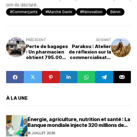
ont-ils déclaré.
#Commerçants
#marché Ganhi
#Rénovation
Bénin
PRÉCÉDENT
SUIVANT
Perte de bagages
Parakou : Atelier
: Un pharmacien
de réflexion sur la
obtient 795.000
commercialisatio
francs CFA
n du soja pour la
d'indemnisation
campagne 2024-
2025
À LA UNE
Énergie, agriculture, nutrition et santé : La
Banque mondiale injecte 320 millions de
dollars au Bénin
18 JUILLET 2026