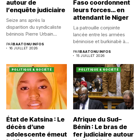
autour de
Faso coordonnent
l’enquête judiciaire
leurs forces… en
attendant le Niger
Seize ans après la
disparition du syndicaliste
La patrouille conjointe
béninois Pierre Urbain
lancée entre les armées
Dangnivo, l’affaire...
béninoise et burkinabè à
PAR
BAATONU INFOS
Koualou...
16 JUILLET 2026
PAR
BAATONU INFOS
15 JUILLET 2026
POLITIQUE & SOCIÉTÉ
POLITIQUE & SOCIÉTÉ
État de Katsina : Le
Afrique du Sud–
décès d’une
Bénin : Le bras de
adolescente émeut
fer judiciaire autour