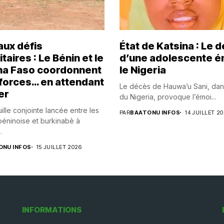
aux défis
État de Katsina : Le 
taires : Le Bénin et le
d’une adolescente 
na Faso coordonnent
le Nigeria
 forces… en attendant
Le décès de Hauwa’u Sani, dan
er
du Nigeria, provoque l’émoi...
ille conjointe lancée entre les
PAR
BAATONU INFOS
14 JUILLET 2
éninoise et burkinabè à
.
ONU INFOS
15 JUILLET 2026
INFORMATIONS