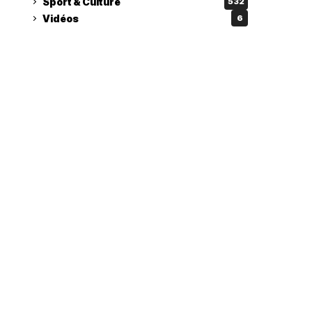
Sport & Culture
532
Vidéos
6