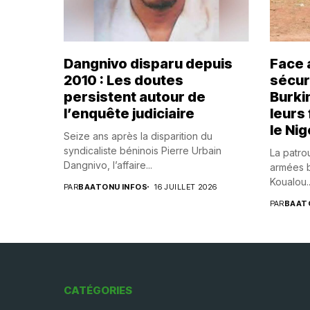
Dangnivo disparu depuis
Face 
2010 : Les doutes
sécuri
persistent autour de
Burki
l’enquête judiciaire
leurs
le Nig
Seize ans après la disparition du
syndicaliste béninois Pierre Urbain
La patrou
Dangnivo, l’affaire...
armées b
Koualou..
PAR
BAATONU INFOS
16 JUILLET 2026
PAR
BAAT
CATÉGORIES