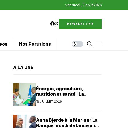
vendredi , 7 août 2026
NEWSLETTER
éos
Nos Parutions
À LA UNE
Énergie, agriculture,
nutrition et santé : La
Banque mondiale injecte 320
18 JUILLET 2026
millions de dollars au Bénin
Anna Bjerde à la Marina : La
Banque mondiale lance un