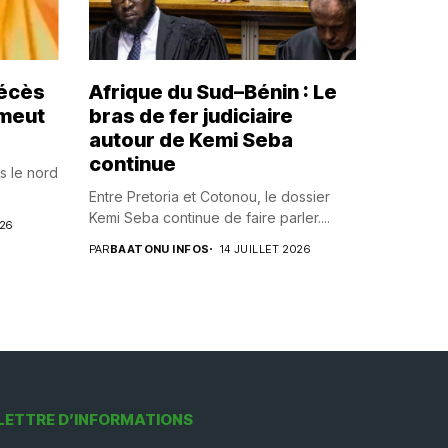
décès
Afrique du Sud–Bénin : Le
émeut
bras de fer judiciaire
autour de Kemi Seba
continue
s le nord
Entre Pretoria et Cotonou, le dossier
Kemi Seba continue de faire parler....
026
PAR
BAATONU INFOS
14 JUILLET 2026
LETTRE D’INFORMATIONS