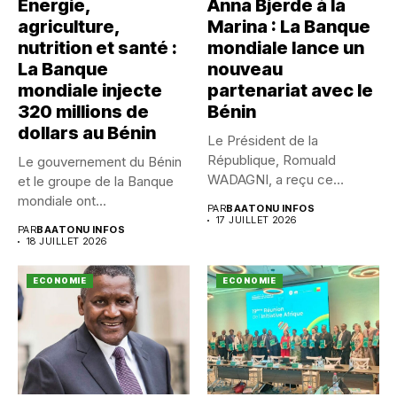
Énergie,
Anna Bjerde à la
agriculture,
Marina : La Banque
nutrition et santé :
mondiale lance un
La Banque
nouveau
mondiale injecte
partenariat avec le
320 millions de
Bénin
dollars au Bénin
Le Président de la
République, Romuald
Le gouvernement du Bénin
WADAGNI, a reçu ce
et le groupe de la Banque
vendredi 17...
mondiale ont...
PAR
BAATONU INFOS
17 JUILLET 2026
PAR
BAATONU INFOS
18 JUILLET 2026
ECONOMIE
ECONOMIE