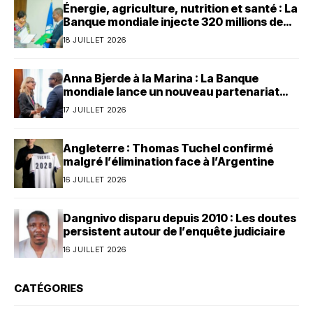
Énergie, agriculture, nutrition et santé : La
Banque mondiale injecte 320 millions de
dollars au Bénin
18 JUILLET 2026
Anna Bjerde à la Marina : La Banque
mondiale lance un nouveau partenariat
avec le Bénin
17 JUILLET 2026
Angleterre : Thomas Tuchel confirmé
malgré l’élimination face à l’Argentine
16 JUILLET 2026
Dangnivo disparu depuis 2010 : Les doutes
persistent autour de l’enquête judiciaire
16 JUILLET 2026
CATÉGORIES