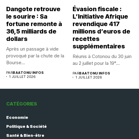
Dangote retrouve
Évasion fiscale :
le sourire : Sa
L’Initiative Afrique
fortune remonte à
revendique 417
36,5 milliards de
millions d’euros de
dollars
recettes
supplémentaires
Après un passage à vide
provoqué par la chute de la
Réunis à Cotonou du 30 juin
Bourse...
au 2 juillet pour la 19ᵉ...
PAR
BAATONU INFOS
PAR
BAATONU INFOS
1 JUILLET 2026
1 JUILLET 2026
CATÉGORIES
Economie
Politique & Société
Santé & Bien-être