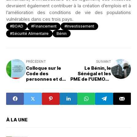
devraient également contribuer à la création d’emplois et à
l’amélioration des conditions de vie des populations
vulnérables dans ces trois pays.
#BOAD
#Financement
#Investissement
#Sécurité Alimentaire
Bénin
PRÉCÉDENT
SUIVANT
Colloque sur le
Le Bénin, le
Code des
Sénégal et les
personnes et de
PME de l'UEMOA :
la famille : Pour
La BOAD engage
une révision
65,6 milliards
adaptée aux
FCFA pour
réalités actuelles
booster la
croissance
régionale
À LA UNE