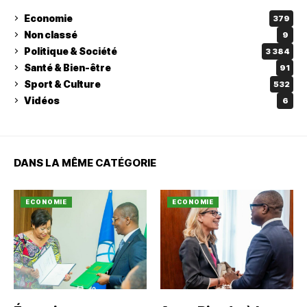
Economie
379
Non classé
9
Politique & Société
3 384
Santé & Bien-être
91
Sport & Culture
532
Vidéos
6
DANS LA MÊME CATÉGORIE
ECONOMIE
ECONOMIE