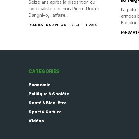
Seize ans après la disparition du
syndicaliste béninois Pierre Urbain
La patrou
Dangnivo, l’affaire...
armées b
Koualou..
PAR
BAATONU INFOS
16 JUILLET 2026
PAR
BAAT
CATÉGORIES
Economie
Politique & Société
Santé & Bien-être
Sport & Culture
Vidéos