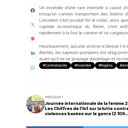
Un incendie d’une rare intensité a causé 
lorsqu’un camion transportant des bidons 
L’incident s’est produit tôt le matin, alors q
capitale économique du Bénin, s’est en
rapidement à la fois le camion et sa cargaiso
Heureusement, aucune victime ni blessé n’a é
Alertés, les sapeurs-pompiers ont réagi promp
avant qu’il ne se propage davantage et ne me
#Contrebande
#Incendie
#Nigéria
Béni
PRÉCÉDENT
Journée internationale de la femme 2
Les Chiffres de l’Inf sur la lutte contr
violences basées sur le genre (2 109
plaintes et 390 décisions de justice
rendues en 2024 )