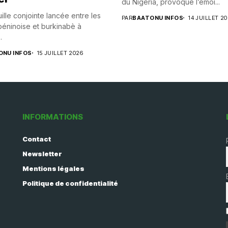
du Nigeria, provoque l’émoi...
ille conjointe lancée entre les
PAR
BAATONU INFOS
14 JUILLET 2
éninoise et burkinabè à
.
ONU INFOS
15 JUILLET 2026
INFORMATIONS
Contact
Newsletter
Mentions légales
Politique de confidentialité