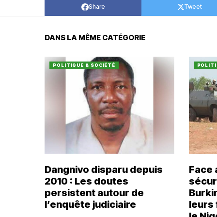
Share
Tweet
DANS LA MÊME CATÉGORIE
POLITIQUE & SOCIÉTÉ
POLITI
Dangnivo disparu depuis
Face 
2010 : Les doutes
sécuri
persistent autour de
Burki
l’enquête judiciaire
leurs
le Nig