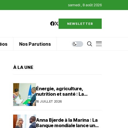
samedi , 8 août 2026
NEWSLETTER
éos
Nos Parutions
À LA UNE
Énergie, agriculture,
nutrition et santé : La
Banque mondiale injecte 320
18 JUILLET 2026
millions de dollars au Bénin
Anna Bjerde à la Marina : La
Banque mondiale lance un