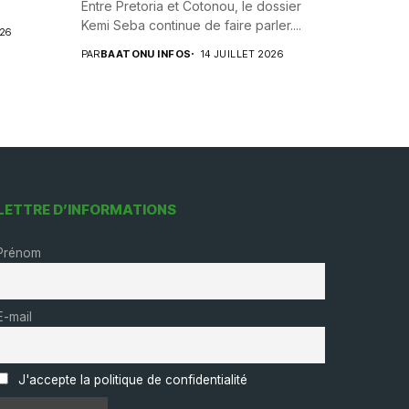
Entre Pretoria et Cotonou, le dossier
Kemi Seba continue de faire parler....
026
PAR
BAATONU INFOS
14 JUILLET 2026
LETTRE D’INFORMATIONS
Prénom
E-mail
J'accepte la politique de confidentialité