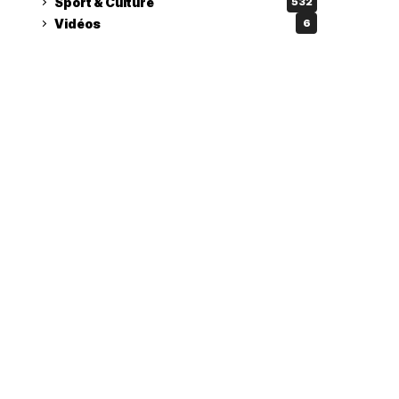
Sport & Culture
532
Vidéos
6