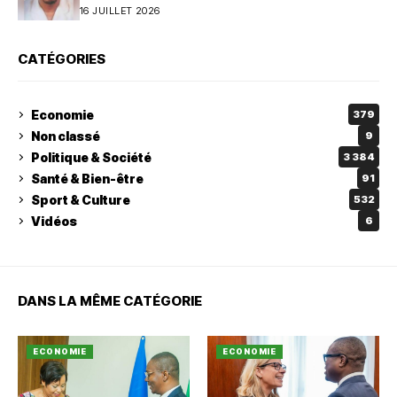
16 JUILLET 2026
CATÉGORIES
Economie
379
Non classé
9
Politique & Société
3 384
Santé & Bien-être
91
Sport & Culture
532
Vidéos
6
DANS LA MÊME CATÉGORIE
ECONOMIE
ECONOMIE