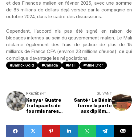
et des Finances malien en février 2025, avec une somme
de 85 millions de dollars déjà versée par la compagnie en
octobre 2024, dans le cadre des discussions.
Cependant, l’accord n’a pas été signé en raison de
blocages internes au sein du gouvernement malien. Le Mali
réclame également des frais de justice de plus de 15
milliards de Francs CFA (environ 23 millions d’euros), ce qui
complique davantage les négociations.
#Barrick Gold
#Canada
#Mali
#Mine D'or
PRÉCÉDENT
SUIVANT
Kenya : Quatre
Santé : Le Bénin
trafiquants de
ferme la porte
fourmis rares
aux diplômes
arrêtés
étrangers non
accrédités (Seuls
12
établissements