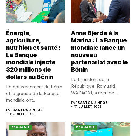
Énergie,
Anna Bjerde à la
agriculture,
Marina : La Banque
nutrition et santé :
mondiale lance un
La Banque
nouveau
mondiale injecte
partenariat avec le
320 millions de
Bénin
dollars au Bénin
Le Président de la
République, Romuald
Le gouvernement du Bénin
WADAGNI, a reçu ce
et le groupe de la Banque
vendredi 17...
mondiale ont...
PAR
BAATONU INFOS
17 JUILLET 2026
PAR
BAATONU INFOS
18 JUILLET 2026
ECONOMIE
ECONOMIE