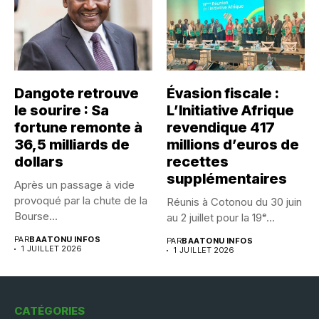
Dangote retrouve
Évasion fiscale :
le sourire : Sa
L’Initiative Afrique
fortune remonte à
revendique 417
36,5 milliards de
millions d’euros de
dollars
recettes
supplémentaires
Après un passage à vide
provoqué par la chute de la
Réunis à Cotonou du 30 juin
Bourse...
au 2 juillet pour la 19ᵉ...
PAR
BAATONU INFOS
PAR
BAATONU INFOS
1 JUILLET 2026
1 JUILLET 2026
CATÉGORIES