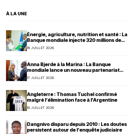
reconnus pour
une équivalence)
À LA UNE
Énergie, agriculture, nutrition et santé : La
Banque mondiale injecte 320 millions de
dollars au Bénin
18 JUILLET 2026
Anna Bjerde à la Marina : La Banque
mondiale lance un nouveau partenariat
avec le Bénin
17 JUILLET 2026
Angleterre : Thomas Tuchel confirmé
malgré l’élimination face à l’Argentine
16 JUILLET 2026
Dangnivo disparu depuis 2010 : Les doutes
persistent autour de l’enquête judiciaire