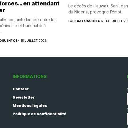
 forces… en attendant
Le décès de Hauwa’u Sani, dan
er
du Nigeria, provoque l’émoi...
ille conjointe lancée entre les
PAR
BAATONU INFOS
14 JUILLET 2
éninoise et burkinabè à
.
ONU INFOS
15 JUILLET 2026
INFORMATIONS
Contact
Newsletter
Mentions légales
Politique de confidentialité