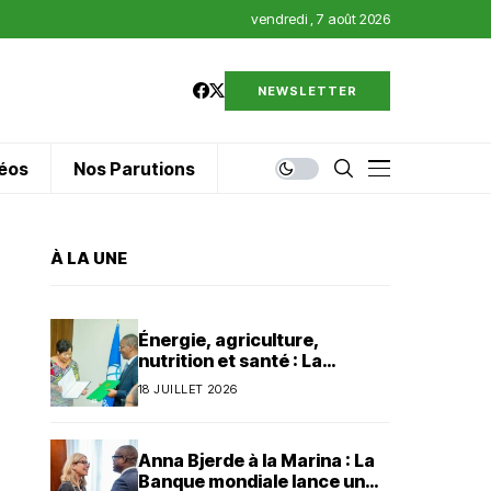
vendredi , 7 août 2026
NEWSLETTER
éos
Nos Parutions
À LA UNE
Énergie, agriculture,
nutrition et santé : La
Banque mondiale injecte 320
18 JUILLET 2026
millions de dollars au Bénin
Anna Bjerde à la Marina : La
Banque mondiale lance un