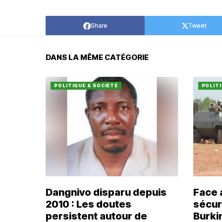
Share
Tweet
DANS LA MÊME CATÉGORIE
POLITIQUE & SOCIÉTÉ
POLITI
Dangnivo disparu depuis
Face 
2010 : Les doutes
sécuri
persistent autour de
Burki