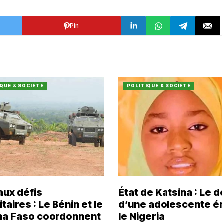
Pin
QUE & SOCIÉTÉ
POLITIQUE & SOCIÉTÉ
aux défis
État de Katsina : Le 
taires : Le Bénin et le
d’une adolescente 
na Faso coordonnent
le Nigeria