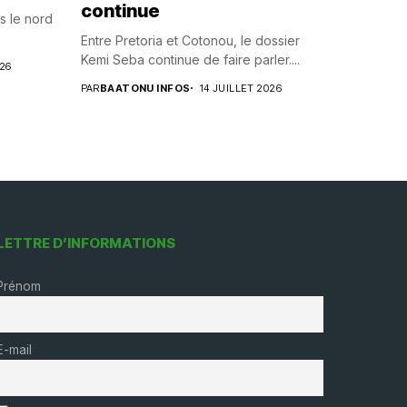
continue
s le nord
Entre Pretoria et Cotonou, le dossier
Kemi Seba continue de faire parler....
026
PAR
BAATONU INFOS
14 JUILLET 2026
LETTRE D’INFORMATIONS
Prénom
E-mail