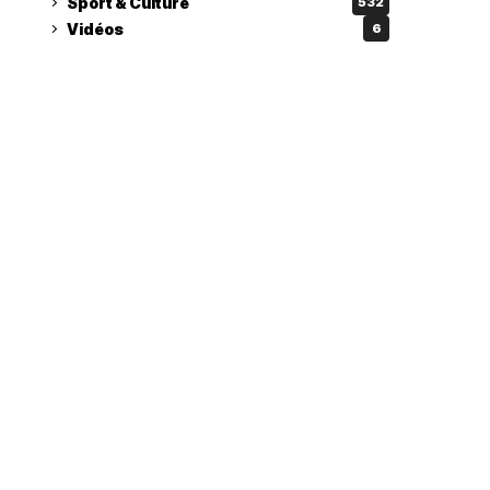
Sport & Culture
532
Vidéos
6