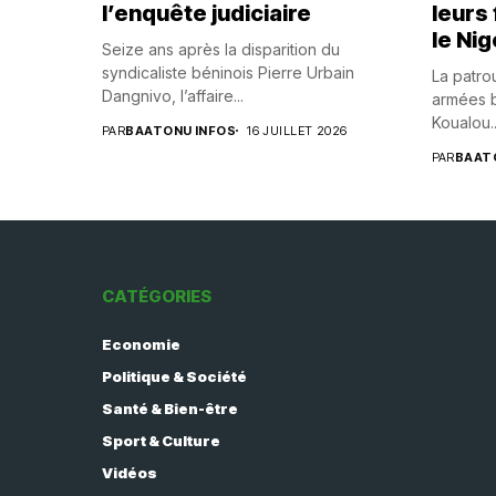
l’enquête judiciaire
leurs
le Nig
Seize ans après la disparition du
syndicaliste béninois Pierre Urbain
La patrou
Dangnivo, l’affaire...
armées b
Koualou..
PAR
BAATONU INFOS
16 JUILLET 2026
PAR
BAAT
CATÉGORIES
Economie
Politique & Société
Santé & Bien-être
Sport & Culture
Vidéos