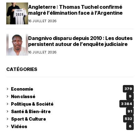
Angleterre : Thomas Tuchel confirmé
malgré l’élimination face à l’Argentine
16 JUILLET 2026
Dangnivo disparu depuis 2010 : Les doutes
persistent autour de l’enquête judiciaire
16 JUILLET 2026
CATÉGORIES
Economie
379
Non classé
9
Politique & Société
3 384
Santé & Bien-être
91
Sport & Culture
532
Vidéos
6