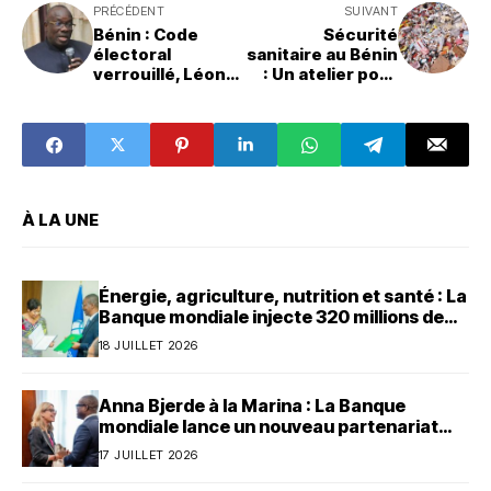
PRÉCÉDENT
SUIVANT
Bénin : Code
Sécurité
électoral
sanitaire au Bénin
verrouillé, Léon
: Un atelier pour
Basile Ahossi
combattre la
minimise l’impact
circulation des
du seuil des 20 %
médicaments
vétérinaires
falsifiés
À LA UNE
Énergie, agriculture, nutrition et santé : La
Banque mondiale injecte 320 millions de
dollars au Bénin
18 JUILLET 2026
Anna Bjerde à la Marina : La Banque
mondiale lance un nouveau partenariat
avec le Bénin
17 JUILLET 2026