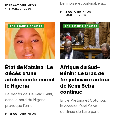
Dangnivo, l’affaire...
béninoise et burkinabè à
PAR
BAATONU INFOS
Koualou...
16 JUILLET 2026
PAR
BAATONU INFOS
15 JUILLET 2026
POLITIQUE & SOCIÉTÉ
POLITIQUE & SOCIÉTÉ
État de Katsina : Le
Afrique du Sud–
décès d’une
Bénin : Le bras de
adolescente émeut
fer judiciaire autour
le Nigeria
de Kemi Seba
continue
Le décès de Hauwa’u Sani,
dans le nord du Nigeria,
Entre Pretoria et Cotonou,
provoque l’émoi...
le dossier Kemi Seba
continue de faire parler....
PAR
BAATONU INFOS