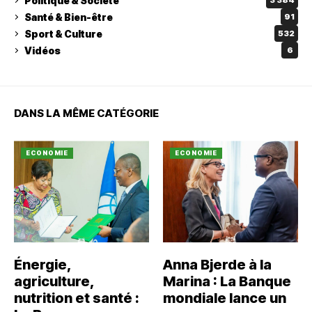
Politique & Société
3 384
Santé & Bien-être
91
Sport & Culture
532
Vidéos
6
DANS LA MÊME CATÉGORIE
ECONOMIE
ECONOMIE
Énergie,
Anna Bjerde à la
agriculture,
Marina : La Banque
nutrition et santé :
mondiale lance un