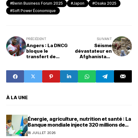
#Benin Business Forum 2025
#Japon
#Osaka 2025
#Soft Power Économique
PRÉCÉDENT
SUIVANT
Angers : La DNCG
Séisme
bloque le
dévastateur en
transfert de
Afghanistan :
Steve Mounié in
Plus ça de 800
extremis
morts et des
milliers de
blessés dans l’est
du pays
À LA UNE
Énergie, agriculture, nutrition et santé : La
Banque mondiale injecte 320 millions de
dollars au Bénin
18 JUILLET 2026