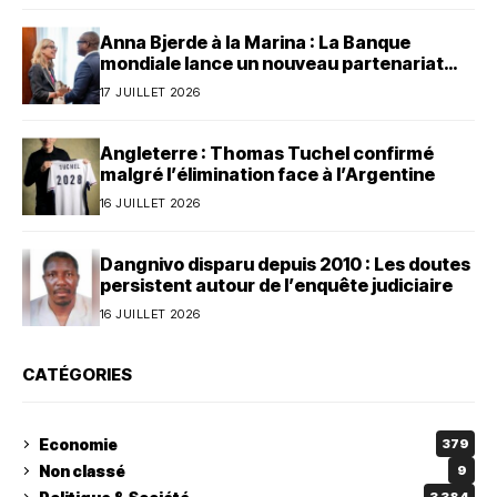
Anna Bjerde à la Marina : La Banque
mondiale lance un nouveau partenariat
avec le Bénin
17 JUILLET 2026
Angleterre : Thomas Tuchel confirmé
malgré l’élimination face à l’Argentine
16 JUILLET 2026
Dangnivo disparu depuis 2010 : Les doutes
persistent autour de l’enquête judiciaire
16 JUILLET 2026
CATÉGORIES
Economie
379
Non classé
9