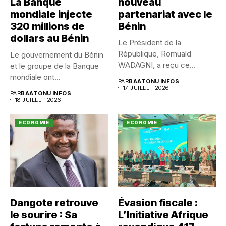
La Banque
nouveau
mondiale injecte
partenariat avec le
320 millions de
Bénin
dollars au Bénin
Le Président de la
République, Romuald
Le gouvernement du Bénin
WADAGNI, a reçu ce
et le groupe de la Banque
vendredi 17...
mondiale ont...
PAR
BAATONU INFOS
17 JUILLET 2026
PAR
BAATONU INFOS
18 JUILLET 2026
ECONOMIE
ECONOMIE
Dangote retrouve
Évasion fiscale :
le sourire : Sa
L’Initiative Afrique