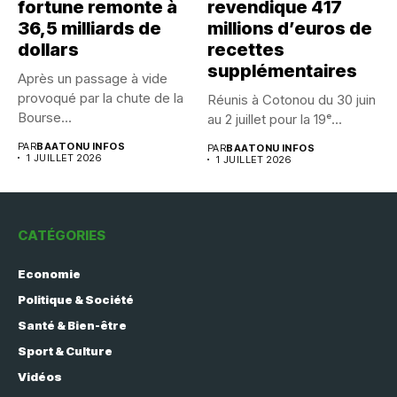
fortune remonte à
revendique 417
36,5 milliards de
millions d’euros de
dollars
recettes
supplémentaires
Après un passage à vide
provoqué par la chute de la
Réunis à Cotonou du 30 juin
Bourse...
au 2 juillet pour la 19ᵉ...
PAR
BAATONU INFOS
PAR
BAATONU INFOS
1 JUILLET 2026
1 JUILLET 2026
CATÉGORIES
Economie
Politique & Société
Santé & Bien-être
Sport & Culture
Vidéos