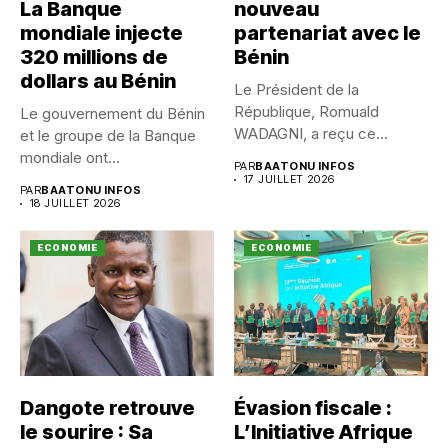
La Banque
nouveau
mondiale injecte
partenariat avec le
320 millions de
Bénin
dollars au Bénin
Le Président de la
République, Romuald
Le gouvernement du Bénin
WADAGNI, a reçu ce
et le groupe de la Banque
vendredi 17...
mondiale ont...
PAR
BAATONU INFOS
17 JUILLET 2026
PAR
BAATONU INFOS
18 JUILLET 2026
ECONOMIE
ECONOMIE
Dangote retrouve
Évasion fiscale :
le sourire : Sa
L’Initiative Afrique