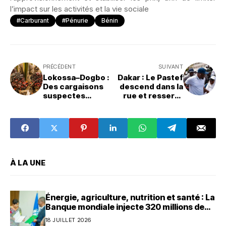
l’impact sur les activités et la vie sociale
#Carburant
#Pénurie
Bénin
PRÉCÉDENT
SUIVANT
Lokossa–Dogbo :
Dakar : Le Pastef
Des cargaisons
descend dans la
suspectes
rue et resserre
interceptées par
les rangs autour
la police
de Sonko
À LA UNE
Énergie, agriculture, nutrition et santé : La
Banque mondiale injecte 320 millions de
dollars au Bénin
18 JUILLET 2026