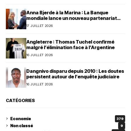
Anna Bjerde à la Marina : La Banque
mondiale lance un nouveau partenariat
avec le Bénin
17 JUILLET 2026
Angleterre : Thomas Tuchel confirmé
malgré l’élimination face à l’Argentine
16 JUILLET 2026
Dangnivo disparu depuis 2010 : Les doutes
persistent autour de l’enquête judiciaire
16 JUILLET 2026
CATÉGORIES
Economie
379
Non classé
9