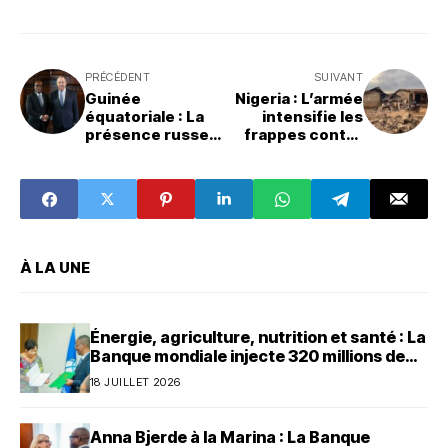
PRÉCÉDENT
SUIVANT
Guinée
Nigeria : L’armée
équatoriale : La
intensifie les
présence russe
frappes contre
suscite débats et
l’EI, 46 personnes
inquiétudes
kidnappées
À LA UNE
Énergie, agriculture, nutrition et santé : La
Banque mondiale injecte 320 millions de
dollars au Bénin
18 JUILLET 2026
Anna Bjerde à la Marina : La Banque