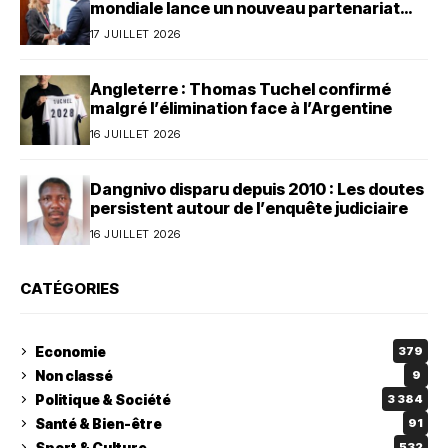
mondiale lance un nouveau partenariat
avec le Bénin
17 JUILLET 2026
Angleterre : Thomas Tuchel confirmé
malgré l’élimination face à l’Argentine
16 JUILLET 2026
Dangnivo disparu depuis 2010 : Les doutes
persistent autour de l’enquête judiciaire
16 JUILLET 2026
CATÉGORIES
Economie
379
Non classé
9
Politique & Société
3 384
Santé & Bien-être
91
Sport & Culture
532