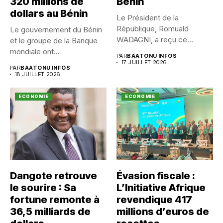
320 millions de
Bénin
dollars au Bénin
Le Président de la
République, Romuald
Le gouvernement du Bénin
WADAGNI, a reçu ce
et le groupe de la Banque
vendredi 17...
mondiale ont...
PAR
BAATONU INFOS
17 JUILLET 2026
PAR
BAATONU INFOS
18 JUILLET 2026
ECONOMIE
ECONOMIE
Dangote retrouve
Évasion fiscale :
le sourire : Sa
L’Initiative Afrique
fortune remonte à
revendique 417
36,5 milliards de
millions d’euros de