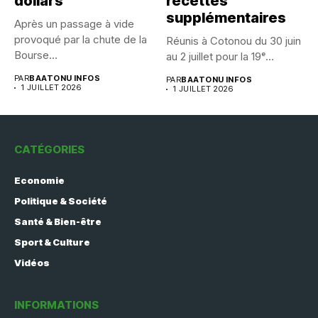
dollars
recettes
supplémentaires
Après un passage à vide
provoqué par la chute de la
Réunis à Cotonou du 30 juin
Bourse...
au 2 juillet pour la 19ᵉ...
PAR
BAATONU INFOS
PAR
BAATONU INFOS
1 JUILLET 2026
1 JUILLET 2026
CATÉGORIES
Economie
Politique & Société
Santé & Bien-être
Sport & Culture
Vidéos
INFORMATIONS