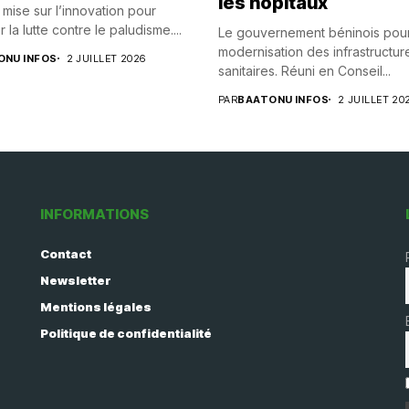
les hôpitaux
 mise sur l’innovation pour
r la lutte contre le paludisme....
Le gouvernement béninois pours
modernisation des infrastructur
ONU INFOS
2 JUILLET 2026
sanitaires. Réuni en Conseil...
PAR
BAATONU INFOS
2 JUILLET 20
INFORMATIONS
Contact
Newsletter
Mentions légales
Politique de confidentialité