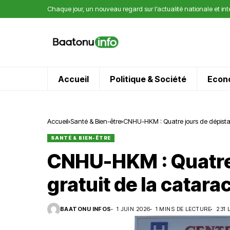
Chaque jour, un nouveau regard sur l’actualité nationale et in
Accueil
Politique & Société
Econ
Accueil
Santé & Bien-être
CNHU-HKM : Quatre jours de dépistag
SANTÉ & BIEN-ÊTRE
CNHU-HKM : Quatre 
gratuit de la catara
BAATONU INFOS
1 JUIN 2026
1 MINS DE LECTURE
231 