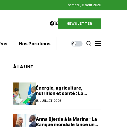
samedi , 8 août 2026
NEWSLETTER
éos
Nos Parutions
À LA UNE
Énergie, agriculture,
nutrition et santé : La
Banque mondiale injecte 320
18 JUILLET 2026
millions de dollars au Bénin
Anna Bjerde à la Marina : La
Banque mondiale lance un