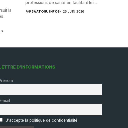
professions de santé en facilitant les...
uit la
PAR
BAATONU INFOS
26 JUIN 2026
es
26
LETTRE D’INFORMATIONS
Prénom
E-mail
J'accepte la politique de confidentialité