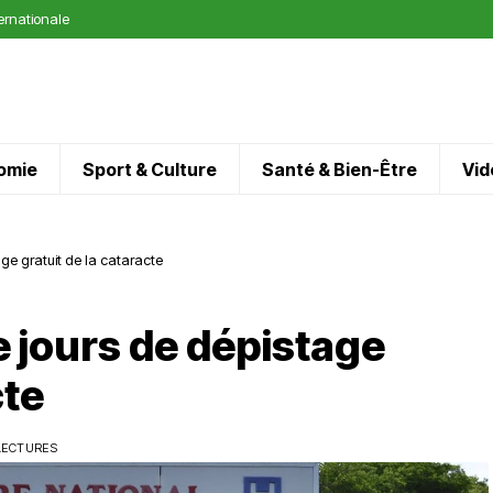
ternationale
omie
Sport & Culture
Santé & Bien-Être
Vid
e gratuit de la cataracte
jours de dépistage
cte
LECTURES