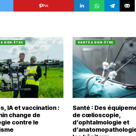
Pin
& BIEN-ÊTRE
SANTÉ & BIEN-ÊTRE
, IA et vaccination :
Santé : Des équipem
nin change de
de cœlioscopie,
gie contre le
d’ophtalmologie et
isme
d’anatomopathologi