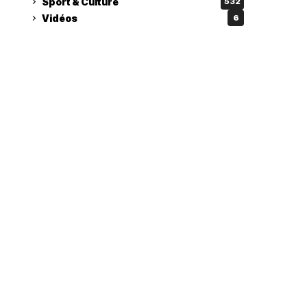
Sport & Culture
532
Vidéos
6