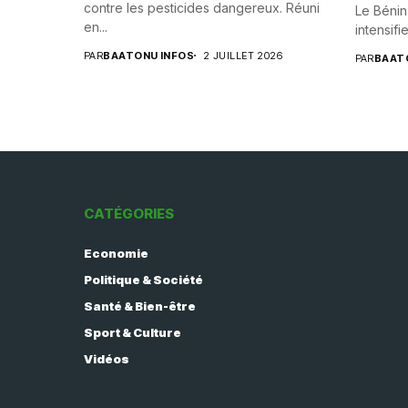
contre les pesticides dangereux. Réuni
Le Bénin
en...
intensifie
PAR
BAATONU INFOS
2 JUILLET 2026
PAR
BAAT
CATÉGORIES
Economie
Politique & Société
Santé & Bien-être
Sport & Culture
Vidéos