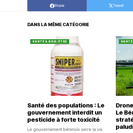
Share
Tweet
DANS LA MÊME CATÉGORIE
SANTÉ & BIEN-ÊTRE
SANTÉ 
Santé des populations : Le
Drones
gouvernement interdit un
Le Bé
pesticide à forte toxicité
straté
palud
Le gouvernement béninois serre la vis