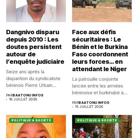
Dangnivo disparu
Face aux défis
depuis 2010 : Les
sécuritaires : Le
doutes persistent
Bénin et le Burkina
autour de
Faso coordonnent
l’enquête judiciaire
leurs forces… en
attendant le Niger
Seize ans après la
disparition du syndicaliste
La patrouille conjointe
béninois Pierre Urbain
lancée entre les armées
Dangnivo, l’affaire...
béninoise et burkinabè à
PAR
BAATONU INFOS
Koualou...
16 JUILLET 2026
PAR
BAATONU INFOS
15 JUILLET 2026
POLITIQUE & SOCIÉTÉ
POLITIQUE & SOCIÉTÉ