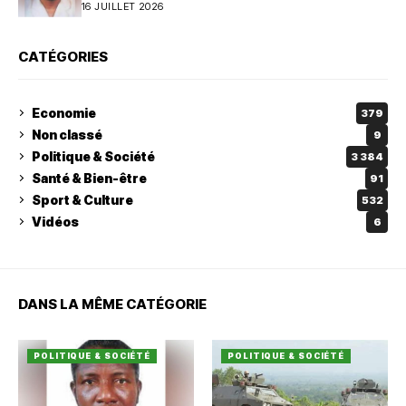
16 JUILLET 2026
CATÉGORIES
Economie
379
Non classé
9
Politique & Société
3 384
Santé & Bien-être
91
Sport & Culture
532
Vidéos
6
DANS LA MÊME CATÉGORIE
POLITIQUE & SOCIÉTÉ
POLITIQUE & SOCIÉTÉ