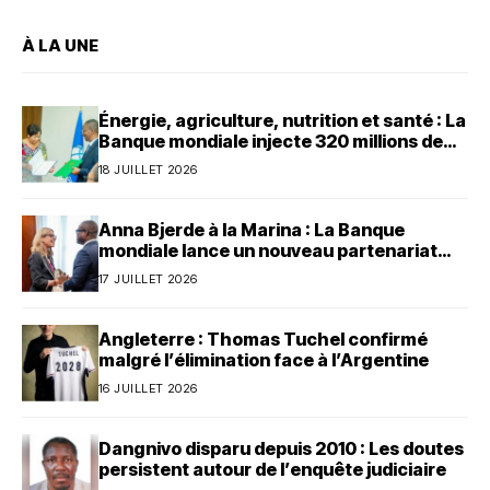
À LA UNE
Énergie, agriculture, nutrition et santé : La
Banque mondiale injecte 320 millions de
dollars au Bénin
18 JUILLET 2026
Anna Bjerde à la Marina : La Banque
mondiale lance un nouveau partenariat
avec le Bénin
17 JUILLET 2026
Angleterre : Thomas Tuchel confirmé
malgré l’élimination face à l’Argentine
16 JUILLET 2026
Dangnivo disparu depuis 2010 : Les doutes
persistent autour de l’enquête judiciaire