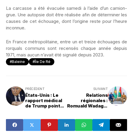
La carcasse a été évacuée samedi à l’aide d’un camion-
grue. Une autopsie doit être réalisée afin de déterminer les
causes de cet échouage, dont l’origine reste pour l’heure
inconnue.
En France métropolitaine, entre un et treize échouages de
rorquals communs sont recensés chaque année depuis
1971, mais aucun n’avait été signalé depuis 2023.
#Baleine
#Île De Ré
PRÉCÉDENT
SUIVANT
États-Unis : Le
Relations
rapport médical
régionales :
de Trump pointé
Romuald Wadagni
du doigt par des
satisfait de ses
spécialistes
premiers
échanges
diplomatiques