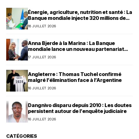
Énergie, agriculture, nutrition et santé : La
Banque mondiale injecte 320 millions de
dollars au Bénin
18 JUILLET 2026
Anna Bjerde à la Marina : La Banque
mondiale lance un nouveau partenariat
avec le Bénin
17 JUILLET 2026
Angleterre : Thomas Tuchel confirmé
malgré l’élimination face à l’Argentine
16 JUILLET 2026
Dangnivo disparu depuis 2010 : Les doutes
persistent autour de l’enquête judiciaire
16 JUILLET 2026
CATÉGORIES