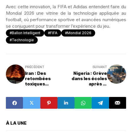
Avec cette innovation, la FIFA et Adidas entendent faire du
Mondial 2026 une vitrine de la technologie appliquée au
football, où performance sportive et avancées numériques
se conjuguent pour transformer l’expérience du jeu.
#ballon Intelligent
#FIFA
#Mondial 2026
#Technologie
PRÉCÉDENT
SUIVANT
Iran : Des
Nigeria : Grève
retombées
dans les écoles
toxiques
après le
massives après
kidnapping
l’attaque d’un
d’élèves et
site pétrolier
d’enseignants
À LA UNE