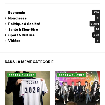
Economie
379
Non classé
9
Politique & Société
3 384
Santé & Bien-être
91
Sport & Culture
532
Vidéos
6
DANS LA MÊME CATÉGORIE
SPORT & CULTURE
SPORT & CULTURE