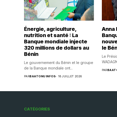
Énergie, agriculture,
Anna B
nutrition et santé : La
Banqu
Banque mondiale injecte
nouve
320 millions de dollars au
le Bén
Bénin
Le Prési
WADAGNI,
Le gouvernement du Bénin et le groupe
de la Banque mondiale ont...
PAR
BAAT
PAR
BAATONU INFOS
18 JUILLET 2026
CATÉGORIES