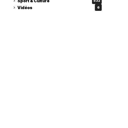
Sport & Culture
532
Vidéos
6