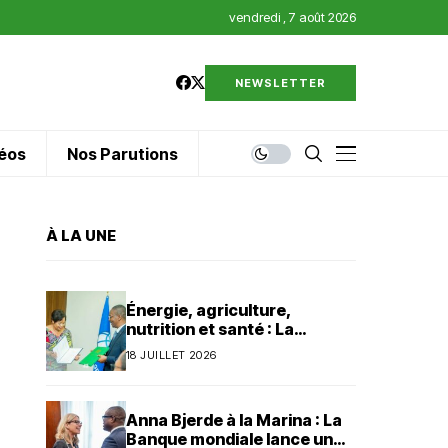
vendredi , 7 août 2026
NEWSLETTER
éos
Nos Parutions
À LA UNE
Énergie, agriculture,
nutrition et santé : La
Banque mondiale injecte 320
18 JUILLET 2026
millions de dollars au Bénin
Anna Bjerde à la Marina : La
Banque mondiale lance un