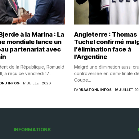
jerde à la Marina : La
Angleterre : Thomas
e mondiale lance un
Tuchel confirmé mal
au partenariat avec
l’élimination face à
in
l’Argentine
dent de la République, Romuald
Malgré une élimination aussi cr
 a reçu ce vendredi 17...
controversée en demi-finale de
Coupe...
ONU INFOS
17 JUILLET 2026
PAR
BAATONU INFOS
16 JUILLET 2
INFORMATIONS