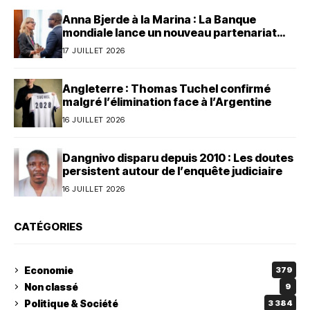
Anna Bjerde à la Marina : La Banque
mondiale lance un nouveau partenariat
avec le Bénin
17 JUILLET 2026
Angleterre : Thomas Tuchel confirmé
malgré l’élimination face à l’Argentine
16 JUILLET 2026
Dangnivo disparu depuis 2010 : Les doutes
persistent autour de l’enquête judiciaire
16 JUILLET 2026
CATÉGORIES
Economie
379
Non classé
9
Politique & Société
3 384