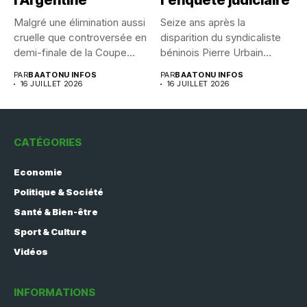
l’Argentine
l’enquête judiciaire
Malgré une élimination aussi
Seize ans après la
cruelle que controversée en
disparition du syndicaliste
demi-finale de la Coupe...
béninois Pierre Urbain
Dangnivo, l’affaire...
PAR
BAATONU INFOS
PAR
BAATONU INFOS
16 JUILLET 2026
16 JUILLET 2026
CATÉGORIES
Economie
Politique & Société
Santé & Bien-être
Sport & Culture
Vidéos
INFORMATIONS