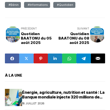
#Bénin
#Informations
#Quotidien
PRÉCÉDENT
SUIVANT
Quotidien
Quotidien
BAATONU du 05
BAATONU du 08
août 2025
août 2025
À LA UNE
Énergie, agriculture, nutrition et santé : La
Banque mondiale injecte 320 millions de
dollars au Bénin
18 JUILLET 2026