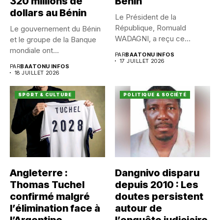
320 millions de
Bénin
dollars au Bénin
Le Président de la
République, Romuald
Le gouvernement du Bénin
WADAGNI, a reçu ce
et le groupe de la Banque
vendredi 17...
mondiale ont...
PAR
BAATONU INFOS
17 JUILLET 2026
PAR
BAATONU INFOS
18 JUILLET 2026
SPORT & CULTURE
POLITIQUE & SOCIÉTÉ
Angleterre :
Dangnivo disparu
Thomas Tuchel
depuis 2010 : Les
confirmé malgré
doutes persistent
l’élimination face à
autour de