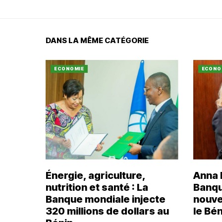
DANS LA MÊME CATÉGORIE
ECONOMIE
ECONO
Énergie, agriculture,
Anna B
nutrition et santé : La
Banqu
Banque mondiale injecte
nouve
320 millions de dollars au
le Bén