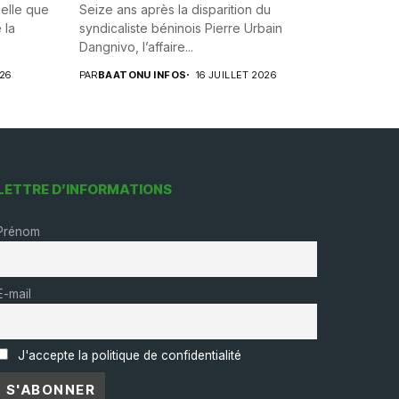
uelle que
Seize ans après la disparition du
 la
syndicaliste béninois Pierre Urbain
Dangnivo, l’affaire...
026
PAR
BAATONU INFOS
16 JUILLET 2026
LETTRE D’INFORMATIONS
Prénom
E-mail
J'accepte la politique de confidentialité