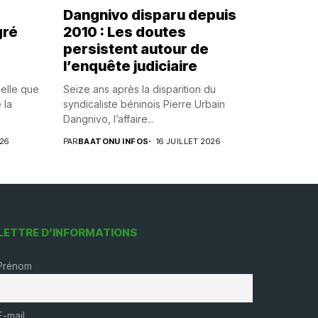
Dangnivo disparu depuis
gré
2010 : Les doutes
persistent autour de
l’enquête judiciaire
uelle que
Seize ans après la disparition du
 la
syndicaliste béninois Pierre Urbain
Dangnivo, l’affaire...
026
PAR
BAATONU INFOS
16 JUILLET 2026
LETTRE D’INFORMATIONS
Prénom
E-mail