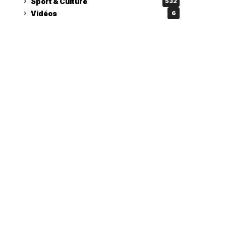
Sport & Culture
532
Vidéos
6