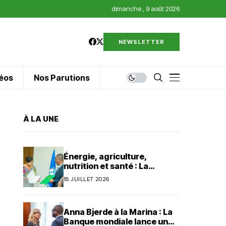
dimanche , 9 août 2026
NEWSLETTER
éos
Nos Parutions
À LA UNE
Énergie, agriculture,
nutrition et santé : La
Banque mondiale injecte 320
18 JUILLET 2026
millions de dollars au Bénin
Anna Bjerde à la Marina : La
Banque mondiale lance un