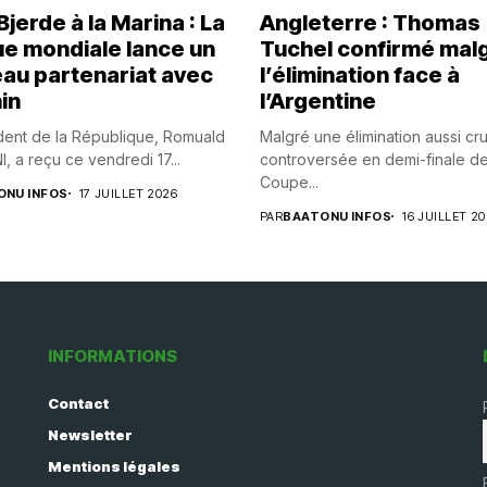
jerde à la Marina : La
Angleterre : Thomas
e mondiale lance un
Tuchel confirmé mal
au partenariat avec
l’élimination face à
in
l’Argentine
dent de la République, Romuald
Malgré une élimination aussi cr
 a reçu ce vendredi 17...
controversée en demi-finale de
Coupe...
ONU INFOS
17 JUILLET 2026
PAR
BAATONU INFOS
16 JUILLET 2
INFORMATIONS
Contact
Newsletter
Mentions légales