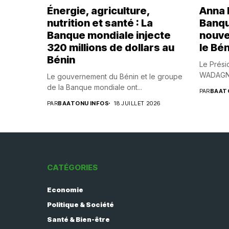
Énergie, agriculture,
Anna B
nutrition et santé : La
Banqu
Banque mondiale injecte
nouve
320 millions de dollars au
le Bén
Bénin
Le Prési
WADAGNI,
Le gouvernement du Bénin et le groupe
de la Banque mondiale ont...
PAR
BAAT
PAR
BAATONU INFOS
18 JUILLET 2026
CATÉGORIES
Economie
Politique & Société
Santé & Bien-être