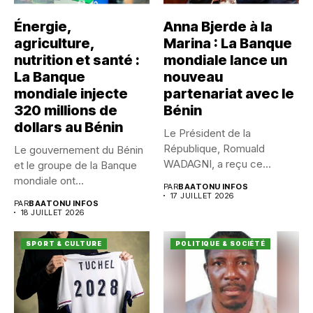
Énergie,
Anna Bjerde à la
agriculture,
Marina : La Banque
nutrition et santé :
mondiale lance un
La Banque
nouveau
mondiale injecte
partenariat avec le
320 millions de
Bénin
dollars au Bénin
Le Président de la
République, Romuald
Le gouvernement du Bénin
WADAGNI, a reçu ce
et le groupe de la Banque
vendredi 17...
mondiale ont...
PAR
BAATONU INFOS
17 JUILLET 2026
PAR
BAATONU INFOS
18 JUILLET 2026
SPORT & CULTURE
POLITIQUE & SOCIÉTÉ