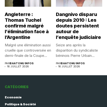
Angleterre :
Dangnivo disparu
Thomas Tuchel
depuis 2010 : Les
confirmé malgré
doutes persistent
l’élimination face à
autour de
l’Argentine
l’enquête judiciaire
Malgré une élimination aussi
Seize ans après la
cruelle que controversée en
disparition du syndicaliste
demi-finale de la Coupe...
béninois Pierre Urbain
Dangnivo, l’affaire...
PAR
BAATONU INFOS
PAR
BAATONU INFOS
16 JUILLET 2026
16 JUILLET 2026
CATÉGORIES
Economie
Politique & Société