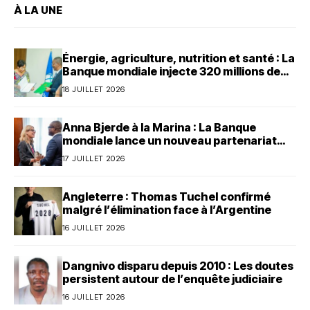
À LA UNE
Énergie, agriculture, nutrition et santé : La
Banque mondiale injecte 320 millions de
dollars au Bénin
18 JUILLET 2026
Anna Bjerde à la Marina : La Banque
mondiale lance un nouveau partenariat
avec le Bénin
17 JUILLET 2026
Angleterre : Thomas Tuchel confirmé
malgré l’élimination face à l’Argentine
16 JUILLET 2026
Dangnivo disparu depuis 2010 : Les doutes
persistent autour de l’enquête judiciaire
16 JUILLET 2026