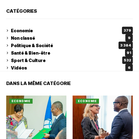
CATÉGORIES
Economie
379
Non classé
9
Politique & Société
3 384
Santé & Bien-être
91
Sport & Culture
532
Vidéos
6
DANS LA MÊME CATÉGORIE
ECONOMIE
ECONOMIE