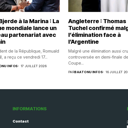
jerde à la Marina : La
Angleterre : Thomas
e mondiale lance un
Tuchel confirmé mal
au partenariat avec
l’élimination face à
in
l’Argentine
dent de la République, Romuald
Malgré une élimination aussi cr
 a reçu ce vendredi 17...
controversée en demi-finale de
Coupe...
ONU INFOS
17 JUILLET 2026
PAR
BAATONU INFOS
16 JUILLET 2
INFORMATIONS
Contact