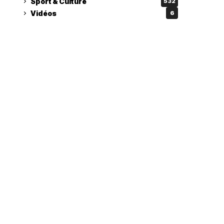
Sport & Culture
532
Vidéos
6