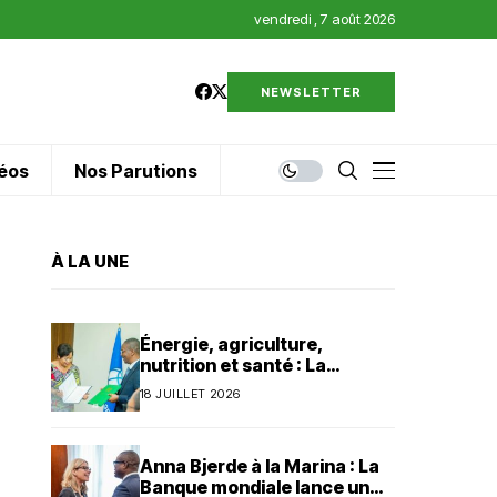
vendredi , 7 août 2026
NEWSLETTER
éos
Nos Parutions
À LA UNE
Énergie, agriculture,
nutrition et santé : La
Banque mondiale injecte 320
18 JUILLET 2026
millions de dollars au Bénin
Anna Bjerde à la Marina : La
Banque mondiale lance un