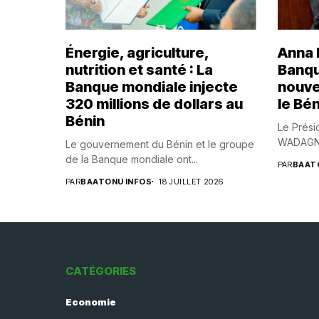
Énergie, agriculture,
Anna B
nutrition et santé : La
Banqu
Banque mondiale injecte
nouve
320 millions de dollars au
le Bén
Bénin
Le Prési
WADAGNI,
Le gouvernement du Bénin et le groupe
de la Banque mondiale ont...
PAR
BAAT
PAR
BAATONU INFOS
18 JUILLET 2026
CATÉGORIES
Economie