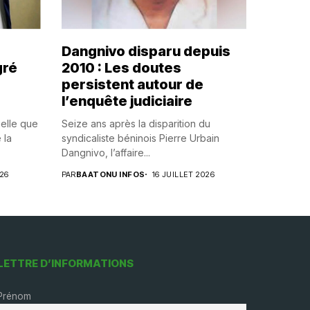
Dangnivo disparu depuis
gré
2010 : Les doutes
persistent autour de
l’enquête judiciaire
uelle que
Seize ans après la disparition du
 la
syndicaliste béninois Pierre Urbain
Dangnivo, l’affaire...
026
PAR
BAATONU INFOS
16 JUILLET 2026
LETTRE D’INFORMATIONS
Prénom