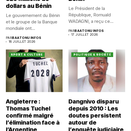
dollars au Bénin
Le Président de la
République, Romuald
Le gouvernement du Bénin
WADAGNI, a reçu ce
et le groupe de la Banque
vendredi 17...
mondiale ont...
PAR
BAATONU INFOS
17 JUILLET 2026
PAR
BAATONU INFOS
18 JUILLET 2026
SPORT & CULTURE
POLITIQUE & SOCIÉTÉ
Angleterre :
Dangnivo disparu
Thomas Tuchel
depuis 2010 : Les
confirmé malgré
doutes persistent
l’élimination face à
autour de
l’Argentine
l’enquête judiciaire