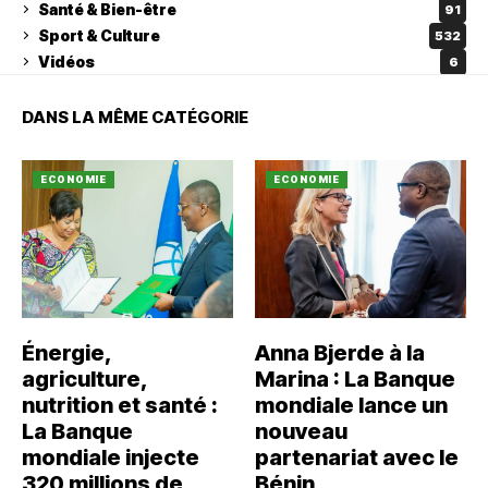
Santé & Bien-être
91
Sport & Culture
532
Vidéos
6
DANS LA MÊME CATÉGORIE
ECONOMIE
ECONOMIE
Énergie,
Anna Bjerde à la
agriculture,
Marina : La Banque
nutrition et santé :
mondiale lance un
La Banque
nouveau
mondiale injecte
partenariat avec le
320 millions de
Bénin