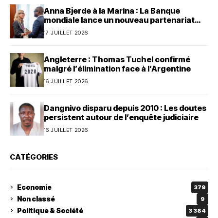
Anna Bjerde à la Marina : La Banque
mondiale lance un nouveau partenariat
avec le Bénin
17 JUILLET 2026
Angleterre : Thomas Tuchel confirmé
malgré l’élimination face à l’Argentine
16 JUILLET 2026
Dangnivo disparu depuis 2010 : Les doutes
persistent autour de l’enquête judiciaire
16 JUILLET 2026
CATÉGORIES
Economie
379
Non classé
9
Politique & Société
3 384