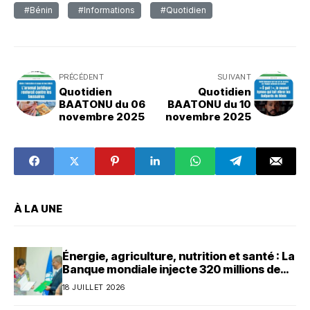
#Bénin
#Informations
#Quotidien
PRÉCÉDENT
SUIVANT
Quotidien
Quotidien
BAATONU du 06
BAATONU du 10
novembre 2025
novembre 2025
À LA UNE
Énergie, agriculture, nutrition et santé : La
Banque mondiale injecte 320 millions de
dollars au Bénin
18 JUILLET 2026