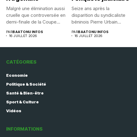
Malgré une élimination aussi
Seize ans après la
cruelle que controversée en
disparition du syndicaliste
demi-finale de la Coupe...
béninois Pierre Urbain
Dangnivo, l’affaire...
PAR
BAATONU INFOS
PAR
BAATONU INFOS
16 JUILLET 2026
16 JUILLET 2026
CATÉGORIES
Economie
Politique & Société
Santé & Bien-être
Sport & Culture
Vidéos
INFORMATIONS