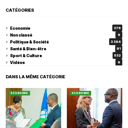
CATÉGORIES
Economie
379
Non classé
9
Politique & Société
3 384
Santé & Bien-être
91
Sport & Culture
532
Vidéos
6
DANS LA MÊME CATÉGORIE
ECONOMIE
ECONOMIE