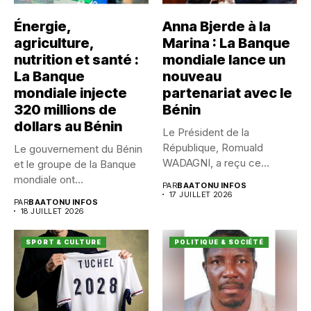
Énergie,
Anna Bjerde à la
agriculture,
Marina : La Banque
nutrition et santé :
mondiale lance un
La Banque
nouveau
mondiale injecte
partenariat avec le
320 millions de
Bénin
dollars au Bénin
Le Président de la
République, Romuald
Le gouvernement du Bénin
WADAGNI, a reçu ce
et le groupe de la Banque
vendredi 17...
mondiale ont...
PAR
BAATONU INFOS
17 JUILLET 2026
PAR
BAATONU INFOS
18 JUILLET 2026
SPORT & CULTURE
POLITIQUE & SOCIÉTÉ