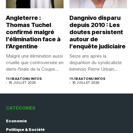
Angleterre :
Dangnivo disparu
Thomas Tuchel
depuis 2010 : Les
confirmé malgré
doutes persistent
l’élimination face à
autour de
l’Argentine
l’enquête judiciaire
Malgré une élimination aussi
Seize ans après la
cruelle que controversée en
disparition du syndicaliste
demi-finale de la Coupe...
béninois Pierre Urbain
Dangnivo, l’affaire...
PAR
BAATONU INFOS
PAR
BAATONU INFOS
16 JUILLET 2026
16 JUILLET 2026
CATÉGORIES
Economie
Politique & Société