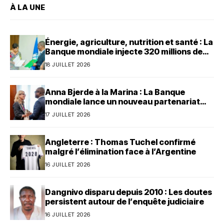
À LA UNE
Énergie, agriculture, nutrition et santé : La
Banque mondiale injecte 320 millions de
dollars au Bénin
18 JUILLET 2026
Anna Bjerde à la Marina : La Banque
mondiale lance un nouveau partenariat
avec le Bénin
17 JUILLET 2026
Angleterre : Thomas Tuchel confirmé
malgré l’élimination face à l’Argentine
16 JUILLET 2026
Dangnivo disparu depuis 2010 : Les doutes
persistent autour de l’enquête judiciaire
16 JUILLET 2026