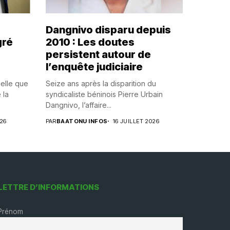
Dangnivo disparu depuis
gré
2010 : Les doutes
persistent autour de
l’enquête judiciaire
uelle que
Seize ans après la disparition du
 la
syndicaliste béninois Pierre Urbain
Dangnivo, l’affaire...
026
PAR
BAATONU INFOS
16 JUILLET 2026
LETTRE D’INFORMATIONS
Prénom