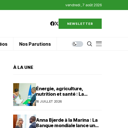
vendredi , 7 août 2026
NEWSLETTER
éos
Nos Parutions
À LA UNE
Énergie, agriculture,
nutrition et santé : La
Banque mondiale injecte 320
18 JUILLET 2026
millions de dollars au Bénin
Anna Bjerde à la Marina : La
Banque mondiale lance un