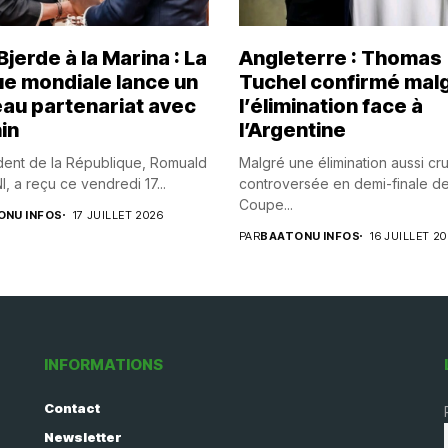
jerde à la Marina : La
Angleterre : Thomas
e mondiale lance un
Tuchel confirmé mal
au partenariat avec
l’élimination face à
in
l’Argentine
dent de la République, Romuald
Malgré une élimination aussi cr
 a reçu ce vendredi 17...
controversée en demi-finale de
Coupe...
ONU INFOS
17 JUILLET 2026
PAR
BAATONU INFOS
16 JUILLET 2
INFORMATIONS
Contact
Newsletter