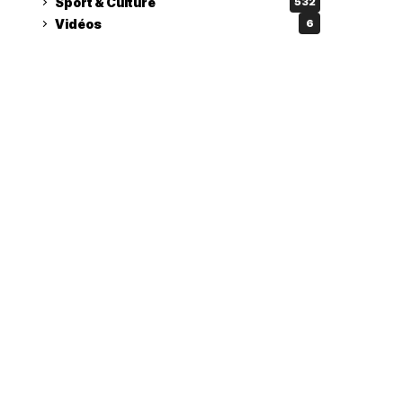
Sport & Culture
532
Vidéos
6