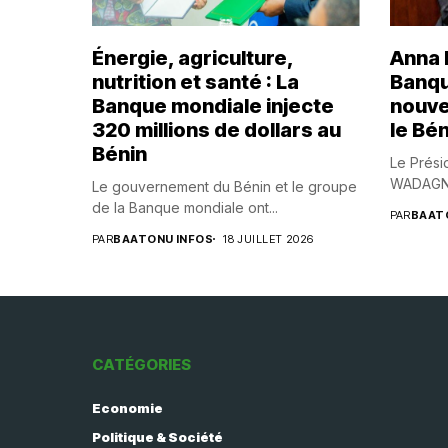
Énergie, agriculture,
Anna B
nutrition et santé : La
Banqu
Banque mondiale injecte
nouve
320 millions de dollars au
le Bén
Bénin
Le Prési
WADAGNI,
Le gouvernement du Bénin et le groupe
de la Banque mondiale ont...
PAR
BAAT
PAR
BAATONU INFOS
18 JUILLET 2026
CATÉGORIES
Economie
Politique & Société