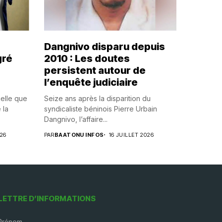
Dangnivo disparu depuis
gré
2010 : Les doutes
persistent autour de
l’enquête judiciaire
uelle que
Seize ans après la disparition du
 la
syndicaliste béninois Pierre Urbain
Dangnivo, l’affaire...
026
PAR
BAATONU INFOS
16 JUILLET 2026
LETTRE D’INFORMATIONS
Prénom