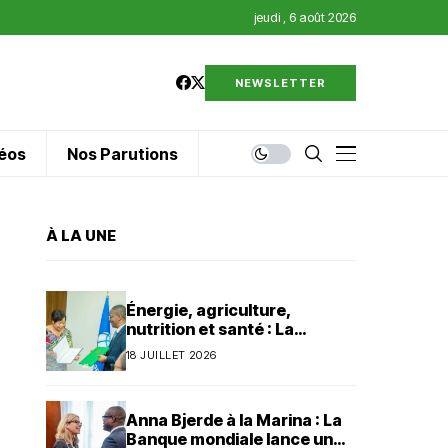
jeudi , 6 août 2026
NEWSLETTER
éos
Nos Parutions
À LA UNE
Énergie, agriculture,
nutrition et santé : La
Banque mondiale injecte 320
18 JUILLET 2026
millions de dollars au Bénin
Anna Bjerde à la Marina : La
Banque mondiale lance un