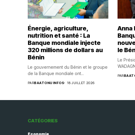
Énergie, agriculture,
Anna B
nutrition et santé : La
Banqu
Banque mondiale injecte
nouve
320 millions de dollars au
le Bén
Bénin
Le Prési
WADAGNI,
Le gouvernement du Bénin et le groupe
de la Banque mondiale ont...
PAR
BAAT
PAR
BAATONU INFOS
18 JUILLET 2026
CATÉGORIES
Economie