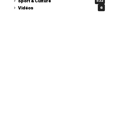
Sport & Culture
532
Vidéos
6