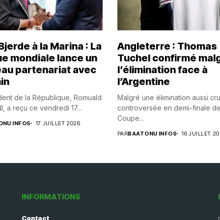
jerde à la Marina : La
Angleterre : Thomas
e mondiale lance un
Tuchel confirmé mal
au partenariat avec
l’élimination face à
in
l’Argentine
dent de la République, Romuald
Malgré une élimination aussi cr
 a reçu ce vendredi 17...
controversée en demi-finale de
Coupe...
ONU INFOS
17 JUILLET 2026
PAR
BAATONU INFOS
16 JUILLET 2
INFORMATIONS
Contact