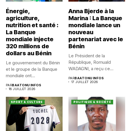
Énergie,
Anna Bjerde à la
agriculture,
Marina : La Banque
nutrition et santé :
mondiale lance un
La Banque
nouveau
mondiale injecte
partenariat avec le
320 millions de
Bénin
dollars au Bénin
Le Président de la
République, Romuald
Le gouvernement du Bénin
WADAGNI, a reçu ce
et le groupe de la Banque
vendredi 17...
mondiale ont...
PAR
BAATONU INFOS
17 JUILLET 2026
PAR
BAATONU INFOS
18 JUILLET 2026
SPORT & CULTURE
POLITIQUE & SOCIÉTÉ