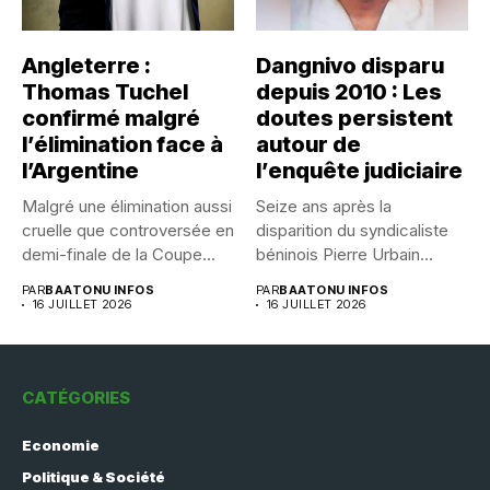
Angleterre :
Dangnivo disparu
Thomas Tuchel
depuis 2010 : Les
confirmé malgré
doutes persistent
l’élimination face à
autour de
l’Argentine
l’enquête judiciaire
Malgré une élimination aussi
Seize ans après la
cruelle que controversée en
disparition du syndicaliste
demi-finale de la Coupe...
béninois Pierre Urbain
Dangnivo, l’affaire...
PAR
BAATONU INFOS
PAR
BAATONU INFOS
16 JUILLET 2026
16 JUILLET 2026
CATÉGORIES
Economie
Politique & Société