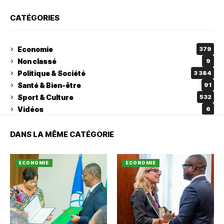
CATÉGORIES
Economie
379
Non classé
9
Politique & Société
3 384
Santé & Bien-être
91
Sport & Culture
532
Vidéos
6
DANS LA MÊME CATÉGORIE
ECONOMIE
ECONOMIE