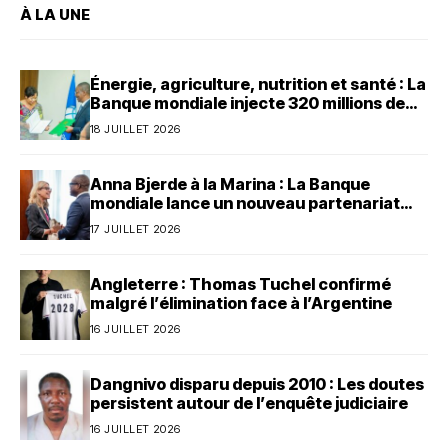
À LA UNE
Énergie, agriculture, nutrition et santé : La
Banque mondiale injecte 320 millions de
dollars au Bénin
18 JUILLET 2026
Anna Bjerde à la Marina : La Banque
mondiale lance un nouveau partenariat
avec le Bénin
17 JUILLET 2026
Angleterre : Thomas Tuchel confirmé
malgré l’élimination face à l’Argentine
16 JUILLET 2026
Dangnivo disparu depuis 2010 : Les doutes
persistent autour de l’enquête judiciaire
16 JUILLET 2026