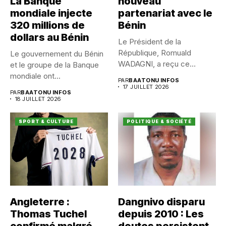
La Banque
nouveau
mondiale injecte
partenariat avec le
320 millions de
Bénin
dollars au Bénin
Le Président de la
République, Romuald
Le gouvernement du Bénin
WADAGNI, a reçu ce
et le groupe de la Banque
vendredi 17...
mondiale ont...
PAR
BAATONU INFOS
17 JUILLET 2026
PAR
BAATONU INFOS
18 JUILLET 2026
SPORT & CULTURE
POLITIQUE & SOCIÉTÉ
Angleterre :
Dangnivo disparu
Thomas Tuchel
depuis 2010 : Les