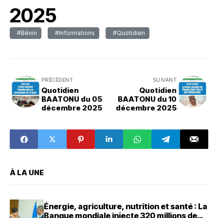
2025
#Bénin
#Informations
#Quotidien
PRÉCÉDENT
SUIVANT
Quotidien
Quotidien
BAATONU du 05
BAATONU du 10
décembre 2025
décembre 2025
À LA UNE
Énergie, agriculture, nutrition et santé : La
Banque mondiale injecte 320 millions de