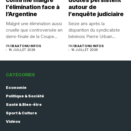
confirmé malgré
doutes persistent
l’élimination face à
autour de
l’Argentine
l’enquête judiciaire
Malgré une élimination aussi
Seize ans après la
cruelle que controversée en
disparition du syndicaliste
demi-finale de la Coupe...
béninois Pierre Urbain
Dangnivo, l’affaire...
PAR
BAATONU INFOS
PAR
BAATONU INFOS
16 JUILLET 2026
16 JUILLET 2026
CATÉGORIES
Economie
Politique & Société
Santé & Bien-être
Sport & Culture
Vidéos