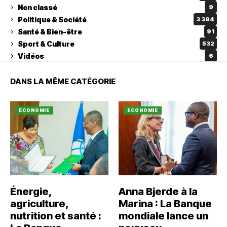
Non classé
9
Politique & Société
3 384
Santé & Bien-être
91
Sport & Culture
532
Vidéos
6
DANS LA MÊME CATÉGORIE
ECONOMIE
ECONOMIE
Énergie,
Anna Bjerde à la
agriculture,
Marina : La Banque
nutrition et santé :
mondiale lance un