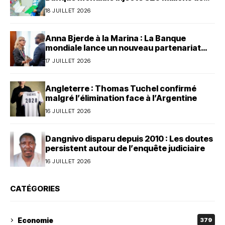
dollars au Bénin
18 JUILLET 2026
Anna Bjerde à la Marina : La Banque
mondiale lance un nouveau partenariat
avec le Bénin
17 JUILLET 2026
Angleterre : Thomas Tuchel confirmé
malgré l’élimination face à l’Argentine
16 JUILLET 2026
Dangnivo disparu depuis 2010 : Les doutes
persistent autour de l’enquête judiciaire
16 JUILLET 2026
CATÉGORIES
Economie
379