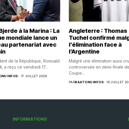
jerde à la Marina : La
Angleterre : Thomas
e mondiale lance un
Tuchel confirmé mal
au partenariat avec
l’élimination face à
in
l’Argentine
dent de la République, Romuald
Malgré une élimination aussi cr
 a reçu ce vendredi 17...
controversée en demi-finale de
Coupe...
ONU INFOS
17 JUILLET 2026
PAR
BAATONU INFOS
16 JUILLET 2
INFORMATIONS