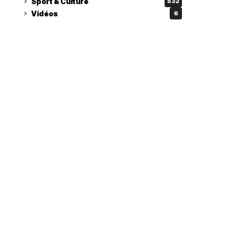
Sport & Culture
532
Vidéos
6