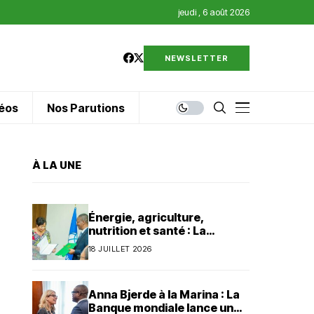
jeudi , 6 août 2026
NEWSLETTER
éos
Nos Parutions
À LA UNE
Énergie, agriculture,
nutrition et santé : La
Banque mondiale injecte 320
18 JUILLET 2026
millions de dollars au Bénin
Anna Bjerde à la Marina : La
Banque mondiale lance un