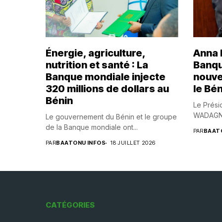
Énergie, agriculture,
Anna B
nutrition et santé : La
Banqu
Banque mondiale injecte
nouve
320 millions de dollars au
le Bén
Bénin
Le Prési
WADAGNI,
Le gouvernement du Bénin et le groupe
de la Banque mondiale ont...
PAR
BAAT
PAR
BAATONU INFOS
18 JUILLET 2026
CATÉGORIES