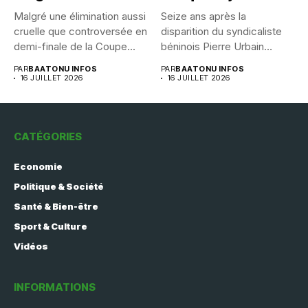
Malgré une élimination aussi
Seize ans après la
cruelle que controversée en
disparition du syndicaliste
demi-finale de la Coupe...
béninois Pierre Urbain
Dangnivo, l’affaire...
PAR
BAATONU INFOS
PAR
BAATONU INFOS
16 JUILLET 2026
16 JUILLET 2026
CATÉGORIES
Economie
Politique & Société
Santé & Bien-être
Sport & Culture
Vidéos
INFORMATIONS