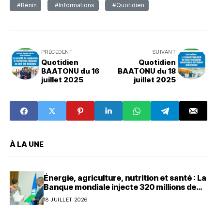
#Bénin
#Informations
#Quotidien
PRÉCÉDENT
SUIVANT
Quotidien
Quotidien
BAATONU du 16
BAATONU du 18
juillet 2025
juillet 2025
À LA UNE
Énergie, agriculture, nutrition et santé : La
Banque mondiale injecte 320 millions de
dollars au Bénin
18 JUILLET 2026