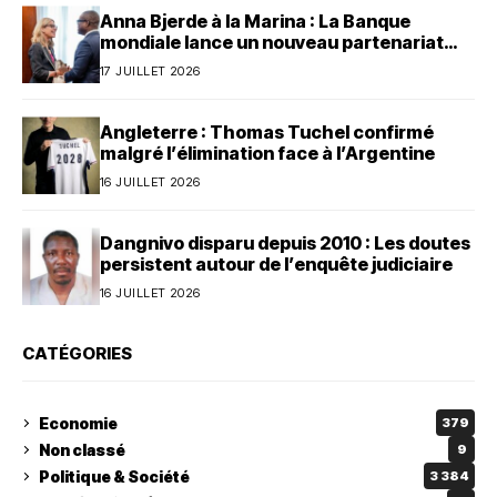
Anna Bjerde à la Marina : La Banque
mondiale lance un nouveau partenariat
avec le Bénin
17 JUILLET 2026
Angleterre : Thomas Tuchel confirmé
malgré l’élimination face à l’Argentine
16 JUILLET 2026
Dangnivo disparu depuis 2010 : Les doutes
persistent autour de l’enquête judiciaire
16 JUILLET 2026
CATÉGORIES
Economie
379
Non classé
9
Politique & Société
3 384