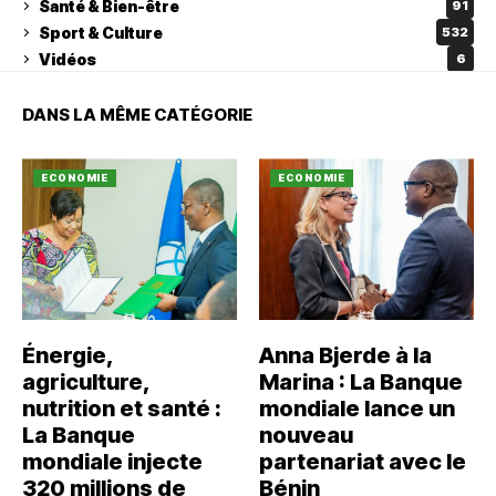
Santé & Bien-être
91
Sport & Culture
532
Vidéos
6
DANS LA MÊME CATÉGORIE
ECONOMIE
ECONOMIE
Énergie,
Anna Bjerde à la
agriculture,
Marina : La Banque
nutrition et santé :
mondiale lance un
La Banque
nouveau
mondiale injecte
partenariat avec le
320 millions de
Bénin