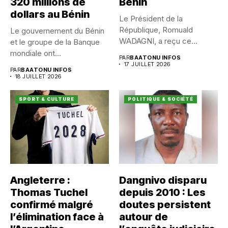
320 millions de
Bénin
dollars au Bénin
Le Président de la
République, Romuald
Le gouvernement du Bénin
WADAGNI, a reçu ce
et le groupe de la Banque
vendredi 17...
mondiale ont...
PAR
BAATONU INFOS
17 JUILLET 2026
PAR
BAATONU INFOS
18 JUILLET 2026
SPORT & CULTURE
POLITIQUE & SOCIÉTÉ
Angleterre :
Dangnivo disparu
Thomas Tuchel
depuis 2010 : Les
confirmé malgré
doutes persistent
l’élimination face à
autour de