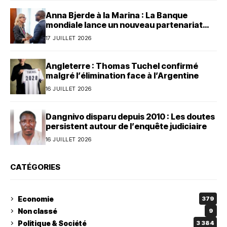
Anna Bjerde à la Marina : La Banque
mondiale lance un nouveau partenariat
avec le Bénin
17 JUILLET 2026
Angleterre : Thomas Tuchel confirmé
malgré l’élimination face à l’Argentine
16 JUILLET 2026
Dangnivo disparu depuis 2010 : Les doutes
persistent autour de l’enquête judiciaire
16 JUILLET 2026
CATÉGORIES
Economie
379
Non classé
9
Politique & Société
3 384