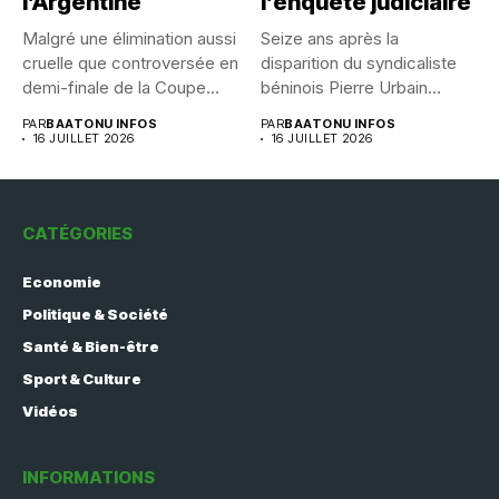
l’Argentine
l’enquête judiciaire
Malgré une élimination aussi
Seize ans après la
cruelle que controversée en
disparition du syndicaliste
demi-finale de la Coupe...
béninois Pierre Urbain
Dangnivo, l’affaire...
PAR
BAATONU INFOS
PAR
BAATONU INFOS
16 JUILLET 2026
16 JUILLET 2026
CATÉGORIES
Economie
Politique & Société
Santé & Bien-être
Sport & Culture
Vidéos
INFORMATIONS