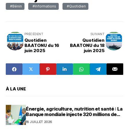
#Bénin
#Informations
#Quotidien
PRÉCÉDENT
SUIVANT
Quotidien
Quotidien
BAATONU du 16
BAATONU du 18
juin 2025
juin 2025
À LA UNE
Énergie, agriculture, nutrition et santé : La
Banque mondiale injecte 320 millions de
dollars au Bénin
18 JUILLET 2026