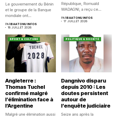
République, Romuald
Le gouvernement du Bénin
WADAGNI, a reçu ce
et le groupe de la Banque
vendredi 17...
mondiale ont...
PAR
BAATONU INFOS
17 JUILLET 2026
PAR
BAATONU INFOS
18 JUILLET 2026
SPORT & CULTURE
POLITIQUE & SOCIÉTÉ
Angleterre :
Dangnivo disparu
Thomas Tuchel
depuis 2010 : Les
confirmé malgré
doutes persistent
l’élimination face à
autour de
l’Argentine
l’enquête judiciaire
Malgré une élimination aussi
Seize ans après la