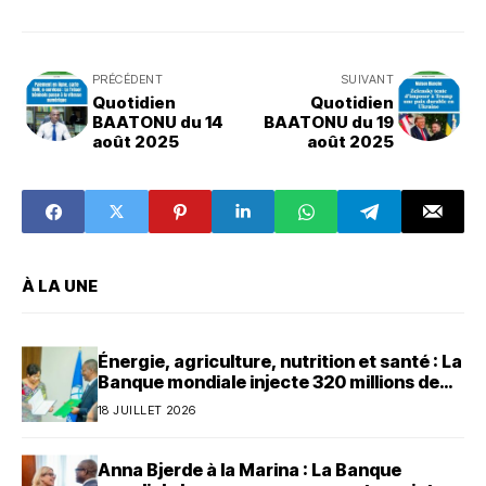
PRÉCÉDENT
SUIVANT
Quotidien
Quotidien
BAATONU du 14
BAATONU du 19
août 2025
août 2025
À LA UNE
Énergie, agriculture, nutrition et santé : La
Banque mondiale injecte 320 millions de
dollars au Bénin
18 JUILLET 2026
Anna Bjerde à la Marina : La Banque