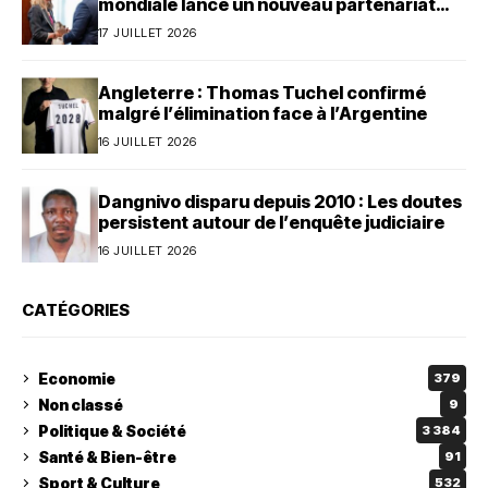
mondiale lance un nouveau partenariat
avec le Bénin
17 JUILLET 2026
Angleterre : Thomas Tuchel confirmé
malgré l’élimination face à l’Argentine
16 JUILLET 2026
Dangnivo disparu depuis 2010 : Les doutes
persistent autour de l’enquête judiciaire
16 JUILLET 2026
CATÉGORIES
Economie
379
Non classé
9
Politique & Société
3 384
Santé & Bien-être
91
Sport & Culture
532