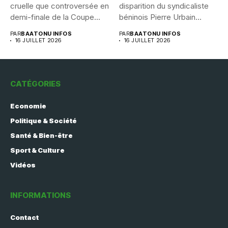
cruelle que controversée en
disparition du syndicaliste
demi-finale de la Coupe...
béninois Pierre Urbain
Dangnivo, l’affaire...
PAR
BAATONU INFOS
PAR
BAATONU INFOS
16 JUILLET 2026
16 JUILLET 2026
CATÉGORIES
Economie
Politique & Société
Santé & Bien-être
Sport & Culture
Vidéos
INFORMATIONS
Contact