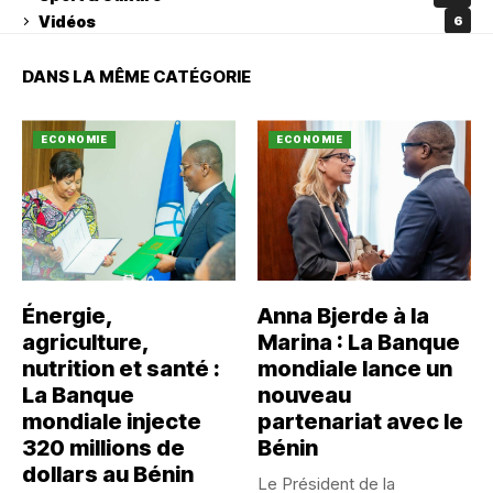
Vidéos
6
DANS LA MÊME CATÉGORIE
ECONOMIE
ECONOMIE
Énergie,
Anna Bjerde à la
agriculture,
Marina : La Banque
nutrition et santé :
mondiale lance un
La Banque
nouveau
mondiale injecte
partenariat avec le
320 millions de
Bénin
dollars au Bénin
Le Président de la