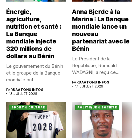
Énergie,
Anna Bjerde à la
agriculture,
Marina : La Banque
nutrition et santé :
mondiale lance un
La Banque
nouveau
mondiale injecte
partenariat avec le
320 millions de
Bénin
dollars au Bénin
Le Président de la
République, Romuald
Le gouvernement du Bénin
WADAGNI, a reçu ce
et le groupe de la Banque
vendredi 17...
mondiale ont...
PAR
BAATONU INFOS
17 JUILLET 2026
PAR
BAATONU INFOS
18 JUILLET 2026
SPORT & CULTURE
POLITIQUE & SOCIÉTÉ