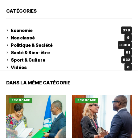
CATÉGORIES
Economie
379
Non classé
9
Politique & Société
3 384
Santé & Bien-être
91
Sport & Culture
532
Vidéos
6
DANS LA MÊME CATÉGORIE
ECONOMIE
ECONOMIE