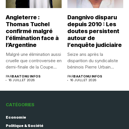
Angleterre :
Dangnivo disparu
Thomas Tuchel
depuis 2010 : Les
confirmé malgré
doutes persistent
l’élimination face à
autour de
l’Argentine
l’enquête judiciaire
Malgré une élimination aussi
Seize ans après la
cruelle que controversée en
disparition du syndicaliste
demi-finale de la Coupe...
béninois Pierre Urbain
Dangnivo, l’affaire...
PAR
BAATONU INFOS
PAR
BAATONU INFOS
16 JUILLET 2026
16 JUILLET 2026
CATÉGORIES
Economie
Politique & Société