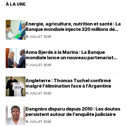
À LA UNE
Énergie, agriculture, nutrition et santé : La
Banque mondiale injecte 320 millions de
dollars au Bénin
18 JUILLET 2026
Anna Bjerde à la Marina : La Banque
mondiale lance un nouveau partenariat
avec le Bénin
17 JUILLET 2026
Angleterre : Thomas Tuchel confirmé
malgré l’élimination face à l’Argentine
16 JUILLET 2026
Dangnivo disparu depuis 2010 : Les doutes
persistent autour de l’enquête judiciaire
16 JUILLET 2026