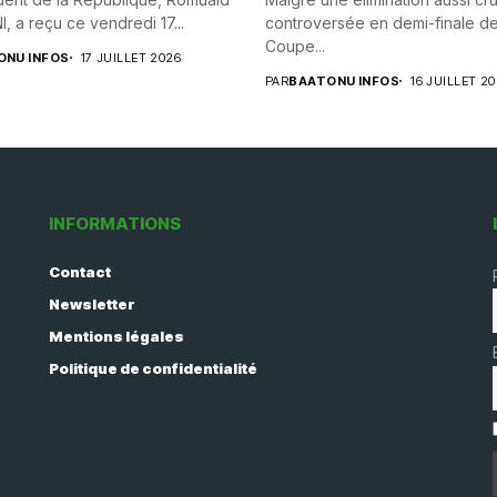
 a reçu ce vendredi 17...
controversée en demi-finale de
Coupe...
ONU INFOS
17 JUILLET 2026
PAR
BAATONU INFOS
16 JUILLET 2
INFORMATIONS
Contact
Newsletter
Mentions légales
Politique de confidentialité