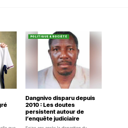
POLITIQUE & SOCIÉTÉ
Dangnivo disparu depuis
gré
2010 : Les doutes
persistent autour de
l’enquête judiciaire
uelle que
Seize ans après la disparition du