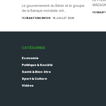
WADAGNI,
Le gouvernement du Bénin et le groupe
de la Banque mondiale ont...
PAR
BAAT
PAR
BAATONU INFOS
18 JUILLET 2026
CATÉGORIES
Economie
Politique & Société
Santé & Bien-être
Sport & Culture
Vidéos