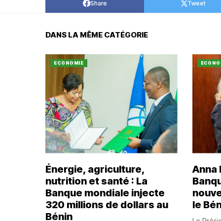
Share
Tweet
DANS LA MÊME CATÉGORIE
ECONOMIE
ECONO
Énergie, agriculture,
Anna B
nutrition et santé : La
Banqu
Banque mondiale injecte
nouve
320 millions de dollars au
le Bén
Bénin
Le Prési