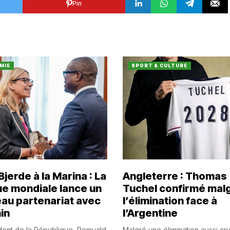
Pin
MIE
SPORT & CULTURE
jerde à la Marina : La
Angleterre : Thomas
e mondiale lance un
Tuchel confirmé mal
au partenariat avec
l’élimination face à
in
l’Argentine
dent de la République, Romuald
Malgré une élimination aussi cr