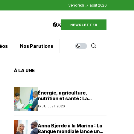
vendredi , 7 août 2026
NEWSLETTER
éos
Nos Parutions
À LA UNE
Énergie, agriculture,
nutrition et santé : La
Banque mondiale injecte 320
18 JUILLET 2026
millions de dollars au Bénin
Anna Bjerde à la Marina : La
Banque mondiale lance un