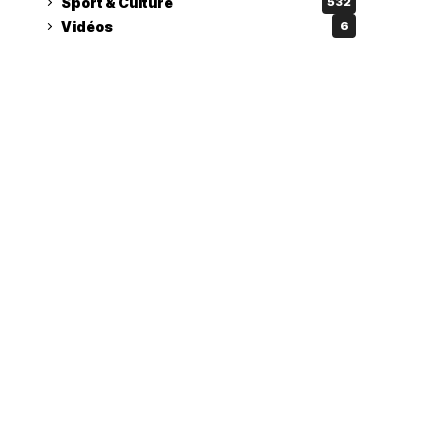
Sport & Culture
532
Vidéos
6