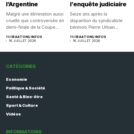
l’Argentine
l’enquête judiciaire
Malgré une élimination aussi
Seize ans après la
cruelle que controversée en
disparition du syndicaliste
demi-finale de la Coupe...
béninois Pierre Urbain
Dangnivo, l’affaire...
PAR
BAATONU INFOS
PAR
BAATONU INFOS
16 JUILLET 2026
16 JUILLET 2026
CATÉGORIES
Economie
Politique & Société
Santé & Bien-être
Sport & Culture
Vidéos
INFORMATIONS