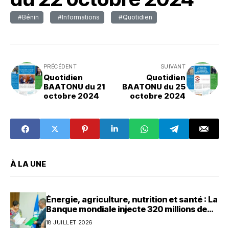
#Bénin
#Informations
#Quotidien
PRÉCÉDENT
SUIVANT
Quotidien
Quotidien
BAATONU du 21
BAATONU du 25
octobre 2024
octobre 2024
À LA UNE
Énergie, agriculture, nutrition et santé : La
Banque mondiale injecte 320 millions de
dollars au Bénin
18 JUILLET 2026