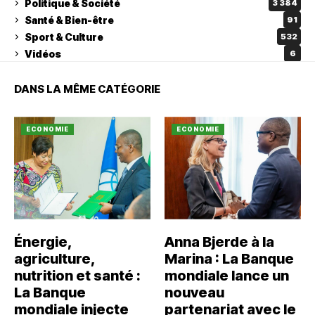
Politique & Société
3 384
Santé & Bien-être
91
Sport & Culture
532
Vidéos
6
DANS LA MÊME CATÉGORIE
ECONOMIE
ECONOMIE
Énergie,
Anna Bjerde à la
agriculture,
Marina : La Banque
nutrition et santé :
mondiale lance un
La Banque
nouveau
mondiale injecte
partenariat avec le