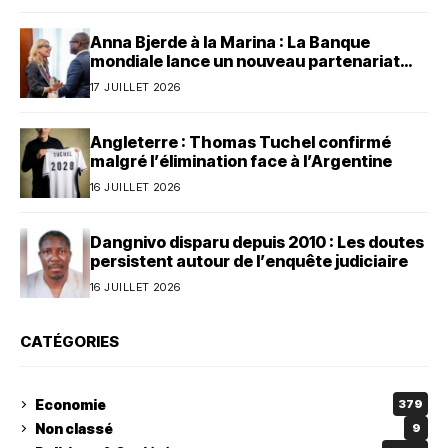
Anna Bjerde à la Marina : La Banque
mondiale lance un nouveau partenariat
avec le Bénin
17 JUILLET 2026
Angleterre : Thomas Tuchel confirmé
malgré l’élimination face à l’Argentine
16 JUILLET 2026
Dangnivo disparu depuis 2010 : Les doutes
persistent autour de l’enquête judiciaire
16 JUILLET 2026
CATÉGORIES
Economie
379
Non classé
9