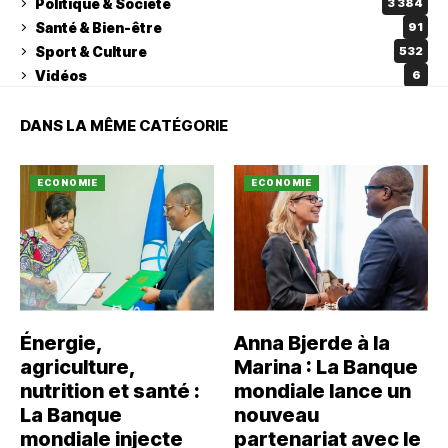
Politique & Société
3 384
Santé & Bien-être
91
Sport & Culture
532
Vidéos
6
DANS LA MÊME CATÉGORIE
ECONOMIE
ECONOMIE
Énergie,
Anna Bjerde à la
agriculture,
Marina : La Banque
nutrition et santé :
mondiale lance un
La Banque
nouveau
mondiale injecte
partenariat avec le