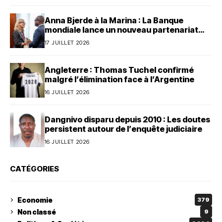
Anna Bjerde à la Marina : La Banque
mondiale lance un nouveau partenariat
avec le Bénin
17 JUILLET 2026
Angleterre : Thomas Tuchel confirmé
malgré l’élimination face à l’Argentine
16 JUILLET 2026
Dangnivo disparu depuis 2010 : Les doutes
persistent autour de l’enquête judiciaire
16 JUILLET 2026
CATÉGORIES
Economie
379
Non classé
9