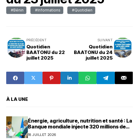
#Bénin
#Informations
#Quotidien
PRÉCÉDENT
SUIVANT
Quotidien
Quotidien
BAATONU du 22
BAATONU du 24
juillet 2025
juillet 2025
À LA UNE
Énergie, agriculture, nutrition et santé : La
Banque mondiale injecte 320 millions de
dollars au Bénin
18 JUILLET 2026