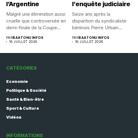
l’Argentine
l’enquête judiciaire
Malgré une élimination aussi
Seize ans après la
cruelle que controversée en
disparition du syndicaliste
demi-finale de la Coupe...
béninois Pierre Urbain
Dangnivo, l’affaire...
PAR
BAATONU INFOS
PAR
BAATONU INFOS
16 JUILLET 2026
16 JUILLET 2026
CATÉGORIES
Economie
Politique & Société
Santé & Bien-être
Sport & Culture
Vidéos
INFORMATIONS